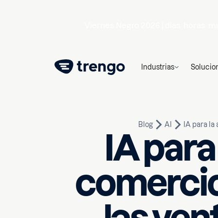
Viernes Negro 2026 |
días
horas
mi
Industrias
Solucio
Blog
AI
IA para la
IA para
comercio