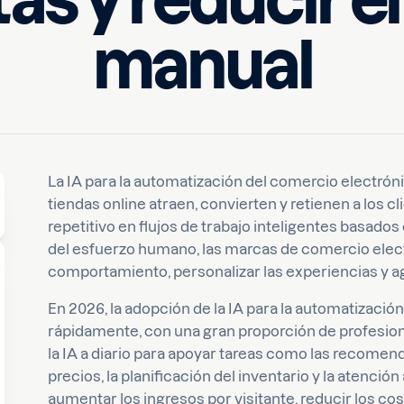
tas y reducir el
manual
Escrito por
min de lectura
Huseyn
La IA para la automatización del comercio electrón
tiendas online atraen, convierten y retienen a los cl
repetitivo en flujos de trabajo inteligentes basad
del esfuerzo humano, las marcas de comercio electró
comportamiento, personalizar las experiencias y ag
En 2026, la adopción de la IA para la automatizaci
rápidamente, con una gran proporción de profesion
la IA a diario para apoyar tareas como las recomend
precios, la planificación del inventario y la atenció
aumentar los ingresos por visitante, reducir los cos