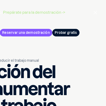
o.
Prepárate para la demostración ->
Reservar una demostración
Probar gratis
educir el trabajo manual
ción del
 aumentar