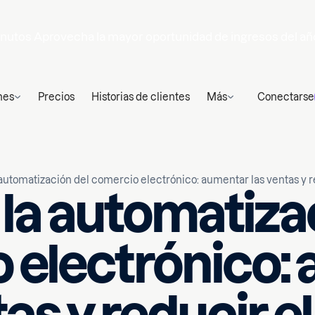
nutos
Aprovecha la mayor oportunidad de ingresos del añ
nes
Precios
Historias de clientes
Más
Conectarse
 automatización del comercio electrónico: aumentar las ventas y r
 la automatiza
 electrónico: