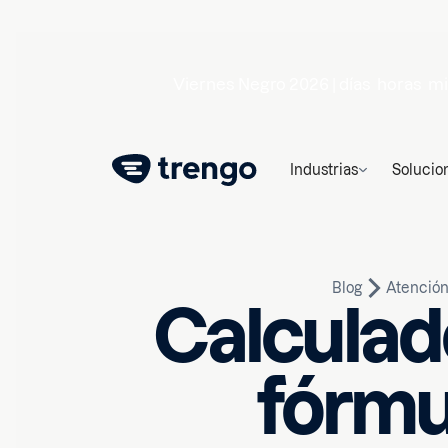
Viernes Negro 2026 |
días
horas
mi
Industrias
Solucio
Blog
Atención 
Calculad
fórmu