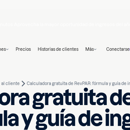
nutos
Aprovecha la mayor oportunidad de ingresos del añ
nes
Precios
Historias de clientes
Más
Conectarse
al cliente
Calculadora gratuita de RevPAR: fórmula y guía de i
ora gratuita d
la y guía de in