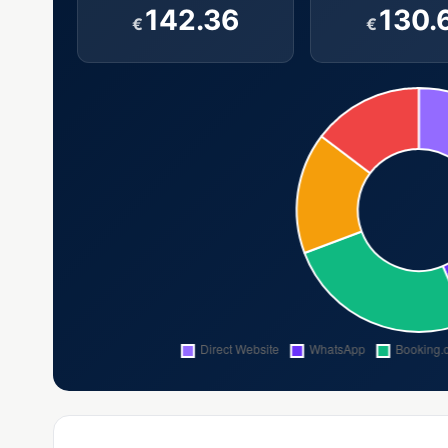
142.36
130.
€
€