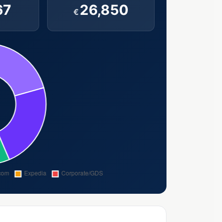
67
26,850
€