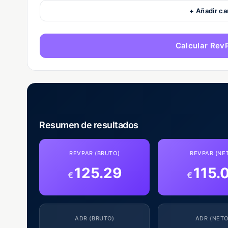
+ Añadir ca
Calcular Rev
Resumen de resultados
REVPAR (BRUTO)
REVPAR (NE
125.29
115.
€
€
ADR (BRUTO)
ADR (NETO