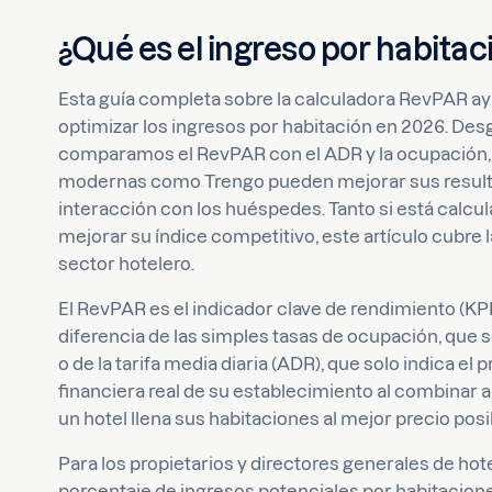
¿Qué es el ingreso por habita
Esta guía completa sobre la calculadora RevPAR ayu
optimizar los ingresos por habitación en 2026. De
comparamos el RevPAR con el ADR y la ocupación
modernas como Trengo pueden mejorar sus resulta
interacción con los huéspedes. Tanto si está calc
mejorar su índice competitivo, este artículo cubre l
sector hotelero.
El RevPAR es el indicador clave de rendimiento (KPI
diferencia de las simples tasas de ocupación, que s
o de la tarifa media diaria (ADR), que solo indica el
financiera real de su establecimiento al combinar 
un hotel llena sus habitaciones al mejor precio posi
Para los propietarios y directores generales de ho
porcentaje de ingresos potenciales por habitacion