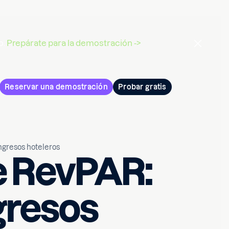
o.
Prepárate para la demostración ->
Reservar una demostración
Probar gratis
ngresos hoteleros
e RevPAR:
gresos