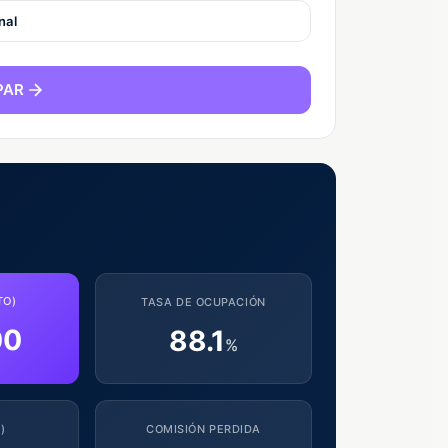
nal
PAR
TO)
TASA DE OCUPACIÓN
00
88.1
%
)
COMISIÓN PERDIDA