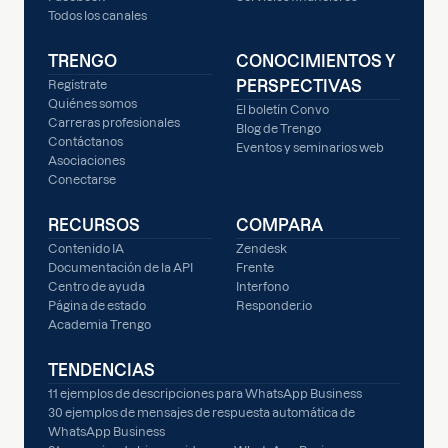
Todos los canales
TRENGO
CONOCIMIENTOS Y
PERSPECTIVAS
Regístrate
Quiénes somos
El boletín Convo
Carreras profesionales
Blog de Trengo
Contáctanos
Eventos y seminarios web
Asociaciones
Conectarse
RECURSOS
COMPARA
Contenido IA
Zendesk
Documentación de la API
Frente
Centro de ayuda
Interfono
Página de estado
Responder.io
Academia Trengo
TENDENCIAS
11 ejemplos de descripciones para WhatsApp Business
30 ejemplos de mensajes de respuesta automática de
WhatsApp Business