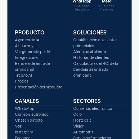
PRODUCTO
SOLUCIONES
Agentes de IA
Cualificación de clientes
AI Journeys
potenciales
Voz generada por IA
Atención al cliente
Integraciones
Historias de clientes
Bandeja de entrada
Calculadora del ROI de la
omnicanal
bandeja de entrada
Trengo AI
omnicanal
Precios
Presentación del producto
CANALES
SECTORES
WhatsApp
Comercio electrónico
Correo electrónico
Ocio
Chat en directo
Hostelería
Voz
Viajar
Instagram
Automotriz
Facebook
Servicios financieros