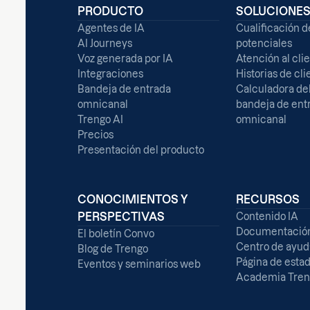
PRODUCTO
SOLUCIONE
Agentes de IA
Cualificación d
AI Journeys
potenciales
Voz generada por IA
Atención al cli
Integraciones
Historias de cli
Bandeja de entrada
Calculadora del
omnicanal
bandeja de ent
Trengo AI
omnicanal
Precios
Presentación del producto
CONOCIMIENTOS Y
RECURSOS
PERSPECTIVAS
Contenido IA
Documentación 
El boletín Convo
Centro de ayud
Blog de Trengo
Página de esta
Eventos y seminarios web
Academia Tren