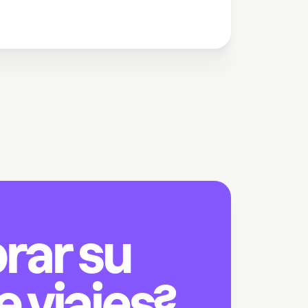
orar su
e viajes?