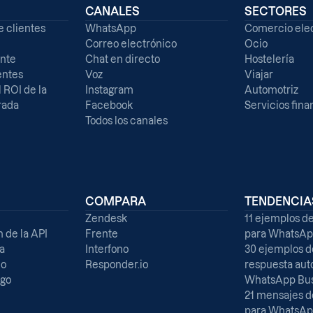
S
CANALES
SECTORES
e clientes
WhatsApp
Comercio ele
Correo electrónico
Ocio
ente
Chat en directo
Hostelería
entes
Voz
Viajar
 ROI de la
Instagram
Automotriz
rada
Facebook
Servicios fina
Todos los canales
COMPARA
TENDENCIA
Zendesk
11 ejemplos d
de la API
Frente
para WhatsAp
a
Interfono
30 ejemplos 
do
Responder.io
respuesta aut
go
WhatsApp Bus
21 mensajes d
para WhatsAp