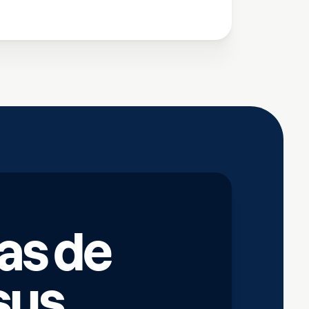
as de
sus