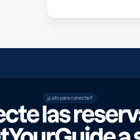
¿Listo para conectar?
cte las reserv
tYourGuide a 