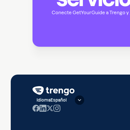
Conecte GetYourGuide a Trengo y g
Idioma
Español