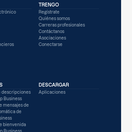
TRENGO
ctrónico
Regístrate
Quiénes somos
Carreras profesionales
Contáctanos
Asociaciones
ncieros
Conectarse
S
DESCARGAR
e descripciones
Aplicaciones
p Business
de mensajes de
omática de
iness
e bienvenida
p Business