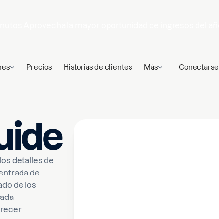
nutos
Aprovecha la mayor oportunidad de ingresos del añ
nes
Precios
Historias de clientes
Más
Conectarse
uide
los detalles de
 entrada de
tado de los
cada
frecer