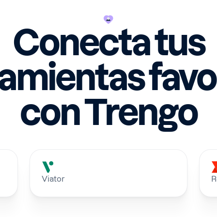
Conecta tus
amientas favo
con Trengo
Viator
R