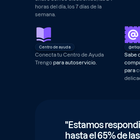
horas del día, los 7 días de la
semana.
Centro de ayuda
@etiq
Conecta tu Centro de Ayuda
Sabe c
Trengo
para autoservicio.
compa
para
c
delica
"Estamos respondi
hasta el 65% de la