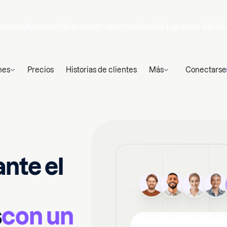
nutos
Aprovecha la mayor oportunidad de ingresos del añ
nes
Precios
Historias de clientes
Más
Conectarse
ante el
s
con un