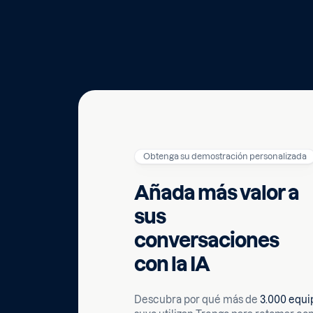
Obtenga su demostración personalizada
Añada más valor a
sus
conversaciones
con la IA
Descubra por qué más de
3.000 equi