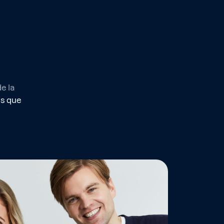
e la
os que