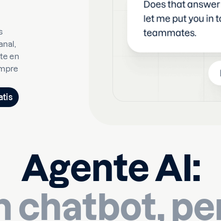
s
anal,
nte en
empre
atis
Agente AI:
 chatbot, per