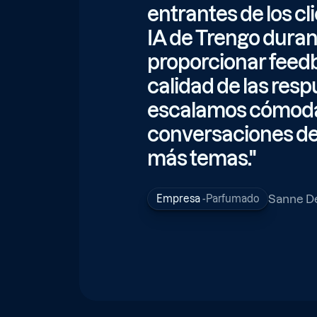
entrantes de los cli
IA de Trengo durant
proporcionar feedb
calidad de las resp
escalamos cómod
conversaciones de 
más temas."
Sanne De
Empresa
-
Parfumado