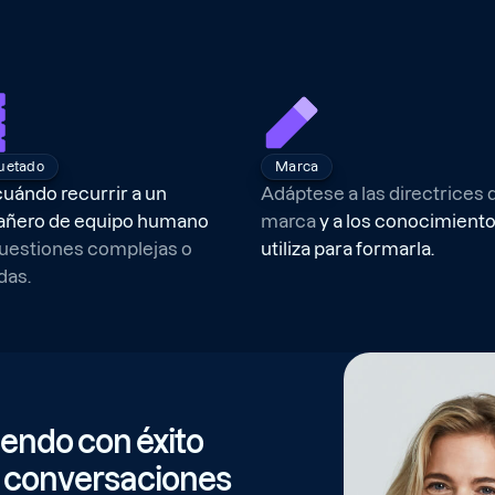
uetado
Marca
uándo recurrir a un
Adáptese a las directrices d
ñero de equipo humano
marca
y a los conocimient
uestiones complejas o
utiliza para formarla.
das.
endo con éxito
s conversaciones