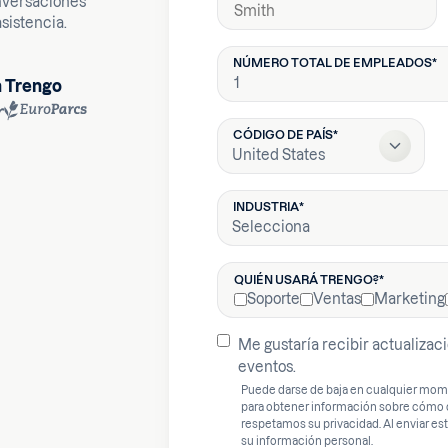
onversaciones
asistencia.
NÚMERO TOTAL DE EMPLEADOS
*
n Trengo
CÓDIGO DE PAÍS
*
INDUSTRIA
*
QUIÉN USARÁ TRENGO?
*
Soporte
Ventas
Marketing
Me gustaría recibir actualizacio
eventos.
Puede darse de baja en cualquier mom
para obtener información sobre cómo 
respetamos su privacidad. Al enviar e
su información personal.