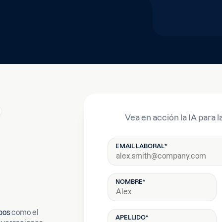
Vea en acción la IA para l
EMAIL LABORAL
*
NOMBRE
*
pos
como el
APELLIDO
*