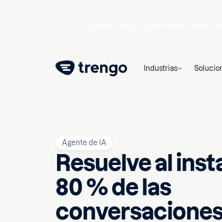
Viernes Negro 2026 |
días
horas
mi
Industrias
Solucio
Agente de IA
Resuelve al inst
80 % de las
conversacione