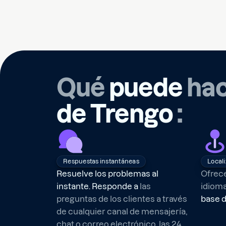
Qué
puede
hac
de Trengo
:
Respuestas instantáneas
Local
Resuelve los problemas al
Ofrece
instante. Responde a
las
idiom
preguntas de los clientes a través
base d
de cualquier canal de mensajería,
chat o correo electrónico, las 24