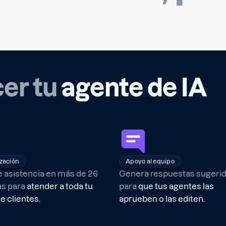
er tu
agente de IA
ización
Apoyo al equipo
 asistencia en más de 26
Genera respuestas sugeri
as para
atender a toda tu
para
que tus agentes las
e clientes.
aprueben o las editen.