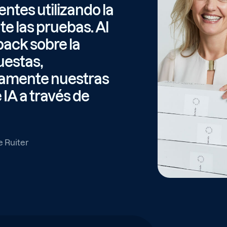
entes utilizando la
e las pruebas. Al
ack sobre la
uestas,
amente nuestras
IA a través de
 Ruiter