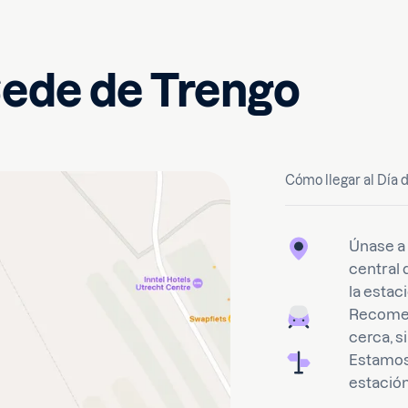
Sede de Trengo
Cómo llegar al Día 
Únase a 
central 
la estac
Recomend
cerca, s
Estamos 
estació