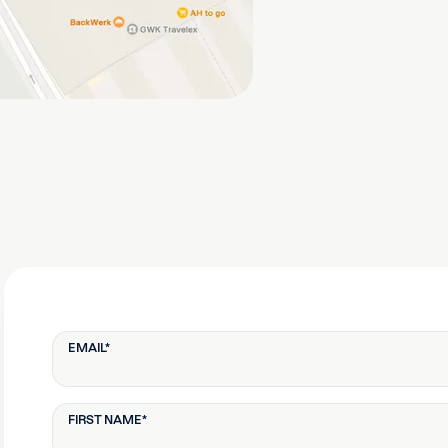
EMAIL
*
FIRST NAME
*