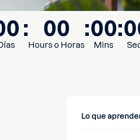
00
:
00
:
00
:
0
Días
Hours o Horas
Mins
Se
Lo que aprende