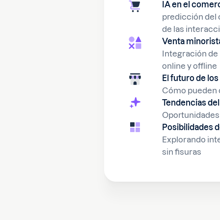
IA en el comerc
predicción del
de las interacc
Venta minorist
Integración de 
online y offline
El futuro de lo
Cómo pueden di
Tendencias del
‍Oportunidade
Posibilidades d
Explorando int
sin fisuras