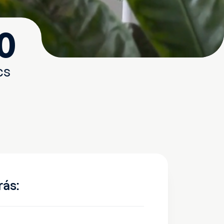
0
cs
rás: