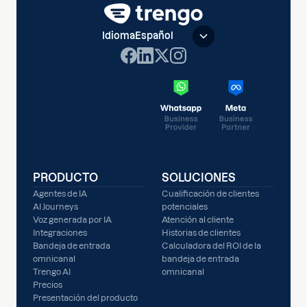
Idioma
Español
PRODUCTO
SOLUCIONES
Agentes de IA
Cualificación de clientes
AI Journeys
potenciales
Voz generada por IA
Atención al cliente
Integraciones
Historias de clientes
Bandeja de entrada
Calculadora del ROI de la
omnicanal
bandeja de entrada
Trengo AI
omnicanal
Precios
Presentación del producto