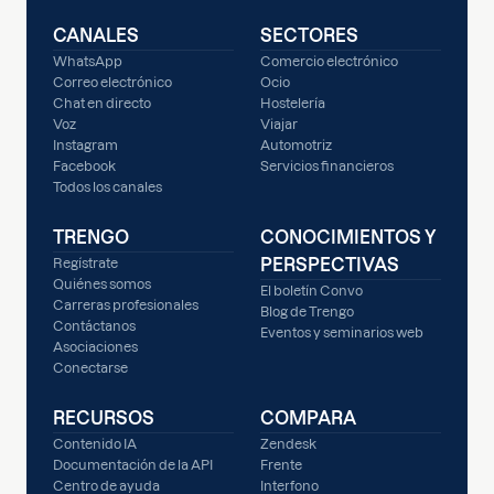
CANALES
SECTORES
WhatsApp
Comercio electrónico
Correo electrónico
Ocio
Chat en directo
Hostelería
Voz
Viajar
Instagram
Automotriz
Facebook
Servicios financieros
Todos los canales
TRENGO
CONOCIMIENTOS Y
PERSPECTIVAS
Regístrate
Quiénes somos
El boletín Convo
Carreras profesionales
Blog de Trengo
Contáctanos
Eventos y seminarios web
Asociaciones
Conectarse
RECURSOS
COMPARA
Contenido IA
Zendesk
Documentación de la API
Frente
Centro de ayuda
Interfono