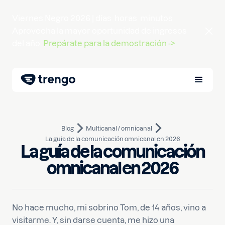
Viernes Negro 2026 |
días
horas
minutos
Aprovecha la mayor oportunidad de ingresos
del año.
Prepárate para la demostración ->
Blog
Multicanal / omnicanal
La guía de la comunicación omnicanal en 2026
La guía de la comunicación
30 de noviembre de 2021
10
min de lectura
Escrito por
Pim
omnicanal en 2026
No hace mucho, mi sobrino Tom, de 14 años, vino a
visitarme. Y, sin darse cuenta, me hizo una