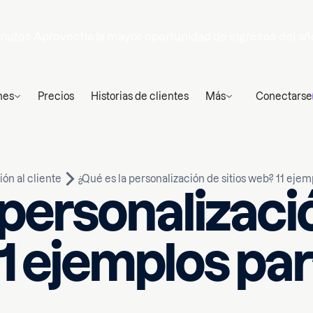
nutos
Aprovecha la mayor oportunidad de ingresos del añ
nes
Precios
Historias de clientes
Más
Conectarse
ón al cliente
¿Qué es la personalización de sitios web? 11 eje
 personalizació
1 ejemplos pa
Escrito por
 de lectura
Melike