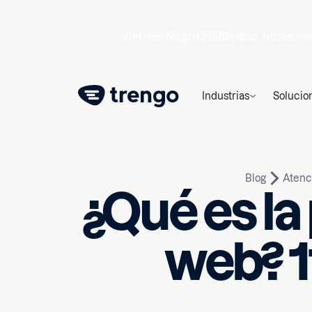
Viernes Negro 2026 |
días
horas
mi
Industrias
Solucio
Blog
Atenci
¿Qué es la
web? 1
26 de mayo de 2026
10
min