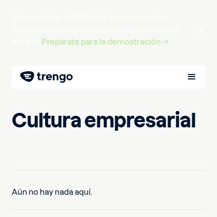
Viernes Negro 2026 |
días
horas
minutos
Aprovecha la mayor oportunidad de ingresos
del año.
Prepárate para la demostración ->
Cultura empresarial
Aún no hay nada aquí.