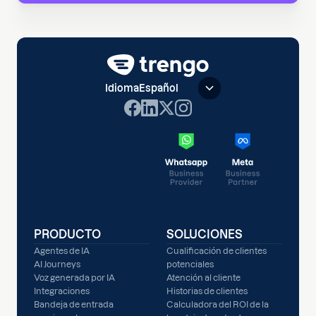
Idioma
Español
PRODUCTO
SOLUCIONES
Agentes de IA
Cualificación de clientes
AI Journeys
potenciales
Voz generada por IA
Atención al cliente
Integraciones
Historias de clientes
Bandeja de entrada
Calculadora del ROI de la