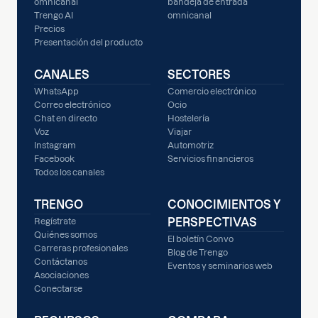
omnicanal
bandeja de entrada
Trengo AI
omnicanal
Precios
Presentación del producto
CANALES
SECTORES
WhatsApp
Comercio electrónico
Correo electrónico
Ocio
Chat en directo
Hostelería
Voz
Viajar
Instagram
Automotriz
Facebook
Servicios financieros
Todos los canales
TRENGO
CONOCIMIENTOS Y
PERSPECTIVAS
Regístrate
Quiénes somos
El boletín Convo
Carreras profesionales
Blog de Trengo
Contáctanos
Eventos y seminarios web
Asociaciones
Conectarse