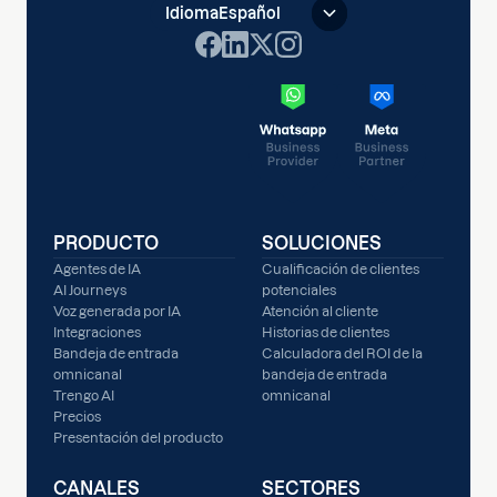
Idioma
Español
PRODUCTO
SOLUCIONES
Agentes de IA
Cualificación de clientes
AI Journeys
potenciales
Voz generada por IA
Atención al cliente
Integraciones
Historias de clientes
Bandeja de entrada
Calculadora del ROI de la
omnicanal
bandeja de entrada
Trengo AI
omnicanal
Precios
Presentación del producto
CANALES
SECTORES