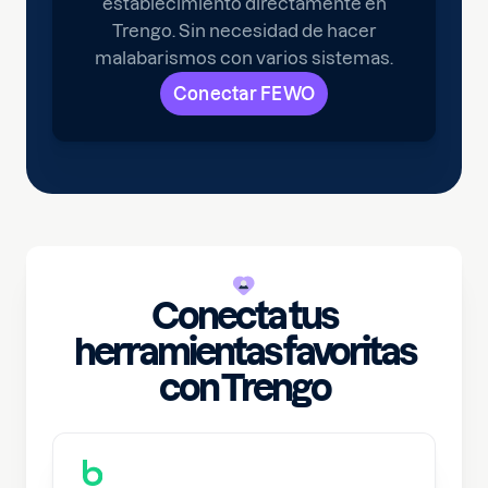
establecimiento directamente en
Trengo. Sin necesidad de hacer
malabarismos con varios sistemas.
Conectar FEWO
Conecta tus
herramientas favoritas
con Trengo