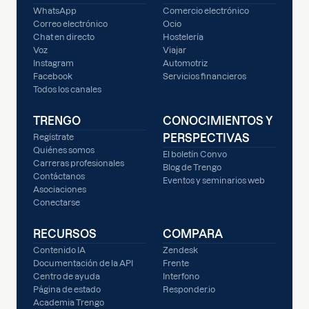
WhatsApp
Comercio electrónico
Correo electrónico
Ocio
Chat en directo
Hostelería
Voz
Viajar
Instagram
Automotriz
Facebook
Servicios financieros
Todos los canales
TRENGO
CONOCIMIENTOS Y
PERSPECTIVAS
Regístrate
Quiénes somos
El boletín Convo
Carreras profesionales
Blog de Trengo
Contáctanos
Eventos y seminarios web
Asociaciones
Conectarse
RECURSOS
COMPARA
Contenido IA
Zendesk
Documentación de la API
Frente
Centro de ayuda
Interfono
Página de estado
Responder.io
Academia Trengo