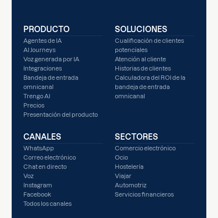
PRODUCTO
SOLUCIONES
Agentes de IA
Cualificación de clientes
AI Journeys
potenciales
Voz generada por IA
Atención al cliente
Integraciones
Historias de clientes
Bandeja de entrada
Calculadora del ROI de la
omnicanal
bandeja de entrada
Trengo AI
omnicanal
Precios
Presentación del producto
CANALES
SECTORES
WhatsApp
Comercio electrónico
Correo electrónico
Ocio
Chat en directo
Hostelería
Voz
Viajar
Instagram
Automotriz
Facebook
Servicios financieros
Todos los canales