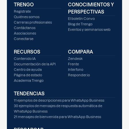
TRENGO
CONOCIMIENTOS Y
PERSPECTIVAS
Regístrate
Quiénes somos
El boletín Convo
Carreras profesionales
Blog de Trengo
Contáctanos
Eventos y seminarios web
Asociaciones
Conectarse
RECURSOS
COMPARA
Contenido IA
Zendesk
Documentación de la API
Frente
Centro de ayuda
Interfono
Página de estado
Responder.io
Academia Trengo
TENDENCIAS
11 ejemplos de descripciones para WhatsApp Business
30 ejemplos de mensajes de respuesta automática de
WhatsApp Business
21 mensajes de bienvenida para WhatsApp Business