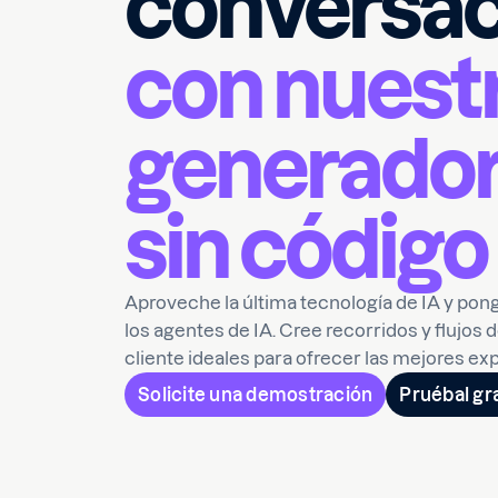
conversac
con nuest
generador
sin código
Aproveche la última tecnología de IA y pong
los agentes de IA. Cree recorridos y flujos 
cliente ideales para ofrecer las mejores ex
Solicite una demostración
Pruébal gra