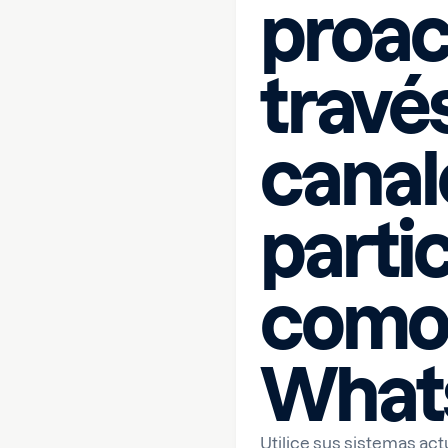
proact
travé
canal
parti
como
What
Utilice sus sistemas ac