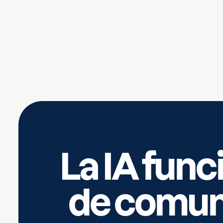
La IA func
de comun