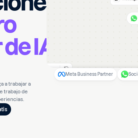
iones
ro
 de IA
Meta Business Partner
Soci
a a trabajar a
de trabajo de
periencias.
tis