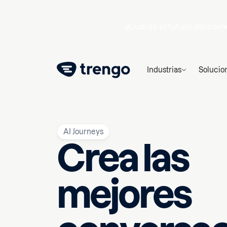
¿Cuál es el futuro del c
Industrias
Solucio
AI Journeys
Crea las
mejores