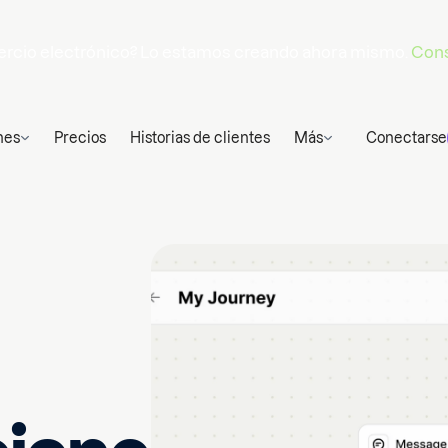
omercio electrónico? Lo estamos creando ahora mismo.
Cons
nes
Precios
Historias de clientes
Más
Conectarse