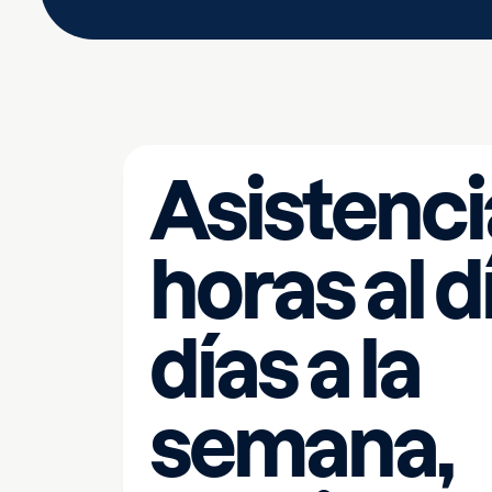
Asistenci
horas al dí
días a la
semana,