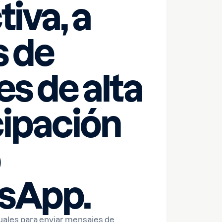
iva, a
s de
es de alta
cipación
sApp.
tuales para enviar mensajes de