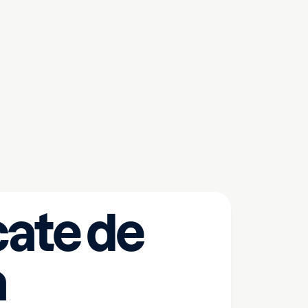
ate de
a