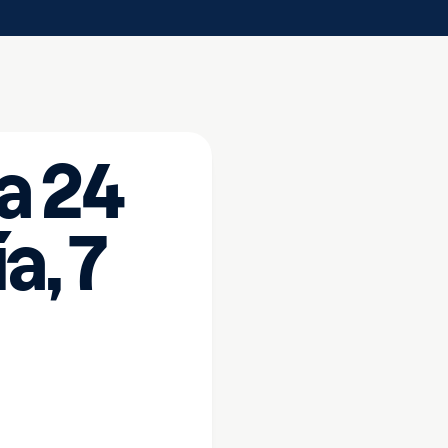
a 24
a, 7