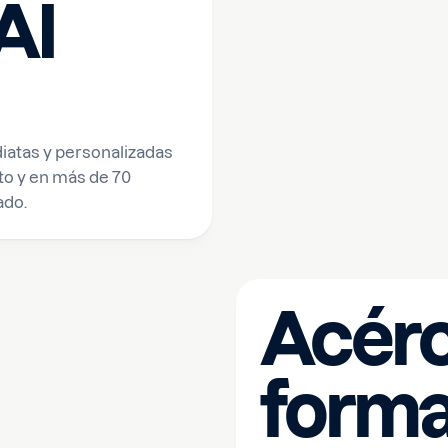
AI
iatas y personalizadas
to y en más de 70
ado.
Acérc
form