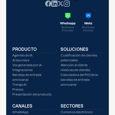
PRODUCTO
SOLUCIONES
Agentes de IA
Cualificación de clientes
AI Journeys
potenciales
Voz generada por IA
Atención al cliente
Integraciones
Historias de clientes
Bandeja de entrada
Calculadora del ROI de la
omnicanal
bandeja de entrada
Trengo AI
omnicanal
Precios
Presentación del producto
CANALES
SECTORES
WhatsApp
Comercio electrónico