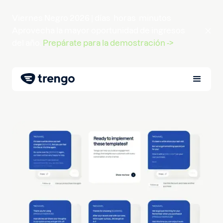
Viernes Negro 2026 |
días
horas
minutos
Aprovecha la mayor oportunidad de ingresos
del año.
Prepárate para la demostración ->