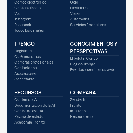
Correo electrónico
Ocio
Chat en directo
Hostelería
Voz
Viajar
Instagram
Automotriz
Facebook
Servicios financieros
Todos los canales
TRENGO
CONOCIMIENTOS Y
PERSPECTIVAS
Regístrate
Quiénes somos
El boletín Convo
Carreras profesionales
Blog de Trengo
Contáctanos
Eventos y seminarios web
Asociaciones
Conectarse
RECURSOS
COMPARA
Contenido IA
Zendesk
Documentación de la API
Frente
Centro de ayuda
Interfono
Página de estado
Responder.io
Academia Trengo