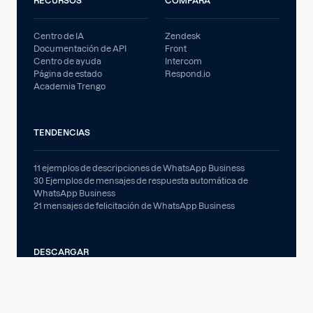
RECURSOS
COMPARA
Centro de IA
Zendesk
Documentación de API
Front
Centro de ayuda
Intercom
Página de estado
Respond.io
Academia Trengo
TENDENCIAS
11 ejemplos de descripciones de WhatsApp Business
30 Ejemplos de mensajes de respuesta automática de
WhatsApp Business
21 mensajes de felicitación de WhatsApp Business
DESCARGAR
Aplicaciones