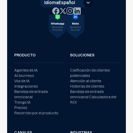
Idioma
Español
PRODUCTO
SOLUCIONES
Agentes de IA
Calificación de clientes
AI Journeys
potenciales
Voz de IA
Atención al cliente
Integraciones
Historias de clientes
Bandeja de entrada
Bandeja de entrada
omnicanal
omnicanal Calculadora del
Trengo IA
ROI
Precios
Recorrido por el producto
CANALES
INDUSTRIAS