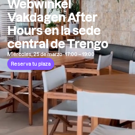
Webwinkel
Vakdagen After
Hours en la sede
central de Trengo
Miércoles, 25 de marzo · 17:00 – 19:00
Reserva tu plaza