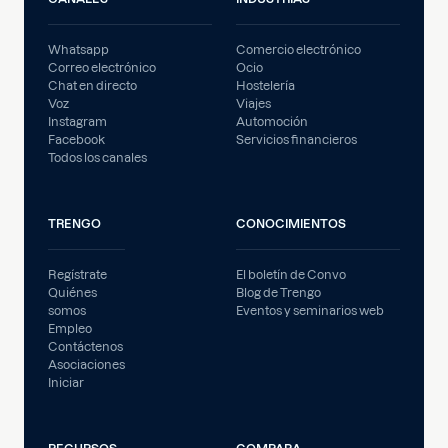
Whatsapp
Comercio electrónico
Correo electrónico
Ocio
Chat en directo
Hostelería
Voz
Viajes
Instagram
Automoción
Facebook
Servicios financieros
Todos los canales
TRENGO
CONOCIMIENTOS
Regístrate
El boletín de Convo
Quiénes
Blog de Trengo
somos
Eventos y seminarios web
Empleo
Contáctenos
Asociaciones
Iniciar