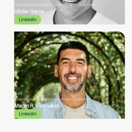
Director de Estrategia y Operaciones en Returnista
Olivier Garos
Linkedin
IKEA
Responsable global de relación con los clientes
Martín R. Villanueva
Linkedin