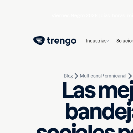
Viernes Negro 2026 |
días
horas
mi
Industrias
Solucio
Blog
Multicanal / omnicanal
Las me
bandej