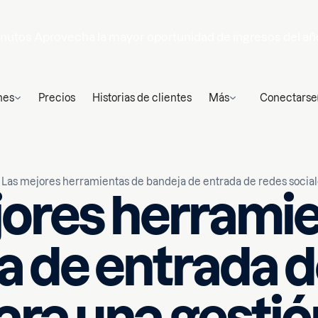
nutos
Aprovecha la mayor oportunidad de ingresos del añ
nes
Precios
Historias de clientes
Más
Conectarse
Las mejores herramientas de bandeja de entrada de redes sociale
jores herramie
a de entrada d