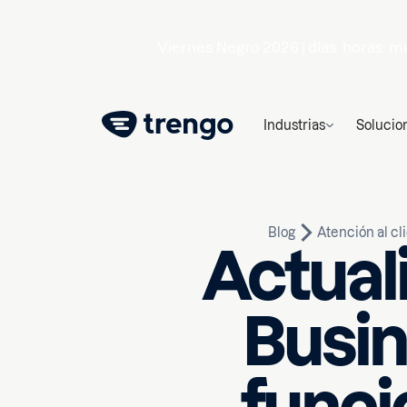
Viernes Negro 2026 |
días
horas
mi
Industrias
Solucio
Blog
Atención al cl
Actual
Busin
16 de febrero de 2026
10
mi