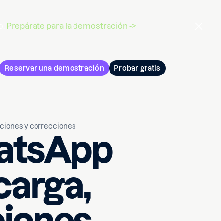
o.
Prepárate para la demostración ->
Reservar una demostración
Probar gratis
nciones y correcciones
hatsApp
carga,