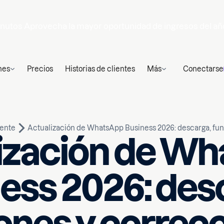
nutos
Aprovecha la mayor oportunidad de ingresos del añ
nes
Precios
Historias de clientes
Más
Conectarse
iente
Actualización de WhatsApp Business 2026: descarga, fu
ización de W
ess 2026: des
Escrito por
n de lectura