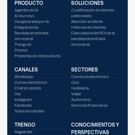
PRODUCTO
SOLUCIONES
Agentes de IA
Cualificación de clientes
AI Journeys
potenciales
Voz generada por IA
Atención al cliente
Integraciones
Historias de clientes
Bandeja de entrada
Calculadora del ROI de la
omnicanal
bandeja de entrada
Trengo AI
omnicanal
Precios
Presentación del producto
CANALES
SECTORES
WhatsApp
Comercio electrónico
Correo electrónico
Ocio
Chat en directo
Hostelería
Voz
Viajar
Instagram
Automotriz
Facebook
Servicios financieros
Todos los canales
TRENGO
CONOCIMIENTOS Y
PERSPECTIVAS
Regístrate