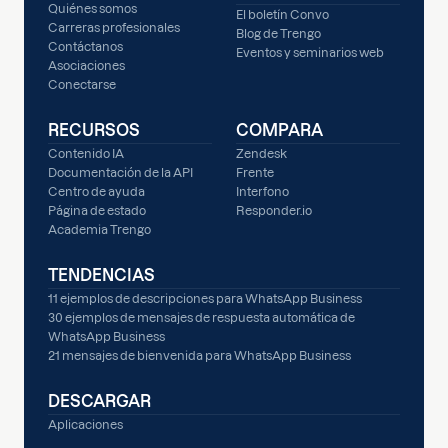
Quiénes somos
El boletín Convo
Carreras profesionales
Blog de Trengo
Contáctanos
Eventos y seminarios web
Asociaciones
Conectarse
RECURSOS
COMPARA
Contenido IA
Zendesk
Documentación de la API
Frente
Centro de ayuda
Interfono
Página de estado
Responder.io
Academia Trengo
TENDENCIAS
11 ejemplos de descripciones para WhatsApp Business
30 ejemplos de mensajes de respuesta automática de
WhatsApp Business
21 mensajes de bienvenida para WhatsApp Business
DESCARGAR
Aplicaciones