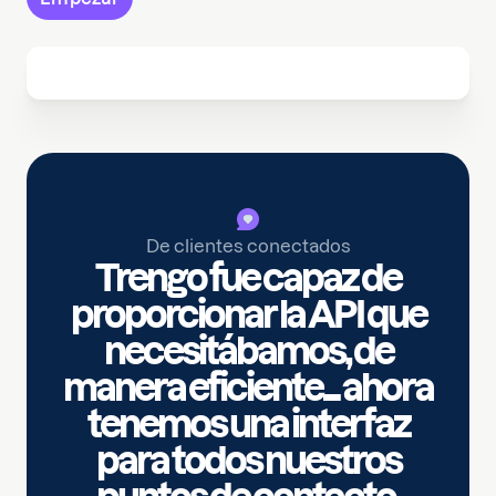
De clientes conectados
Trengo fue capaz de
proporcionar la API que
necesitábamos, de
manera eficiente... ahora
tenemos una interfaz
para todos nuestros