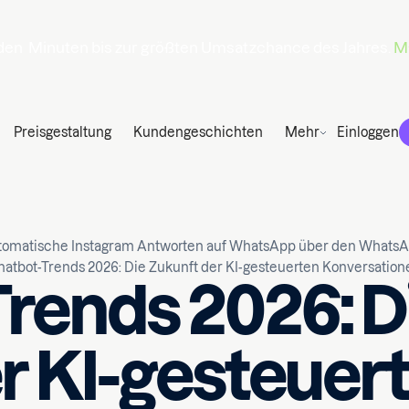
den
Minuten
bis zur größten Umsatzchance des Jahres.
Ma
Preisgestaltung
Kundengeschichten
Mehr
Einloggen
tomatische Instagram Antworten auf WhatsApp über den Whats
hatbot-Trends 2026: Die Zukunft der KI-gesteuerten Konversation
rends 2026: D
r KI-gesteuer