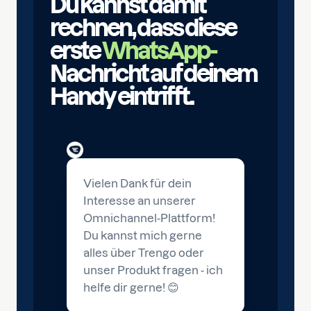
Du kannst damit
rechnen, dass diese
erste
WhatsApp-
Nachricht auf deinem
Handy eintrifft.
Vielen Dank für dein
Interesse an unserer
Omnichannel-Plattform!
Du kannst mich gerne
alles über Trengo oder
unser Produkt fragen - ich
helfe dir gerne! 😊