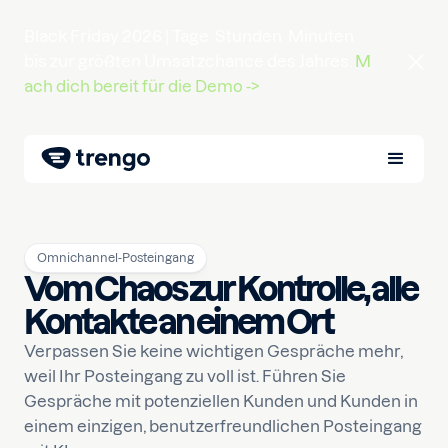
Black Friday 2026 |
Tage
Stunden
Minuten
bis zur größten Umsatzchance des Jahres.
M
ach dich bereit für die Demo ->
Omnichannel-Posteingang
Vom Chaos zur Kontrolle, alle
Kontakte an einem Ort
Verpassen Sie keine wichtigen Gespräche mehr,
weil Ihr Posteingang zu voll ist. Führen Sie
Gespräche mit potenziellen Kunden und Kunden in
einem einzigen, benutzerfreundlichen Posteingang