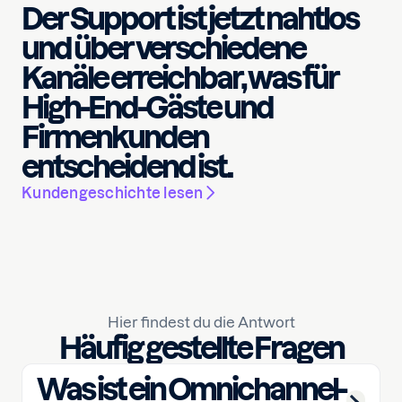
Der Support ist jetzt nahtlos
und über verschiedene
Kanäle erreichbar, was für
High-End-Gäste und
Firmenkunden
entscheidend ist.
Kundengeschichte lesen
Hier findest du die Antwort
Häufig gestellte Fragen
Was ist ein Omnichannel-