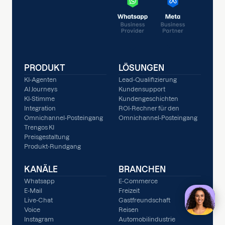
PRODUKT
LÖSUNGEN
KI-Agenten
Lead-Qualifizierung
AI Journeys
Kundensupport
KI-Stimme
Kundengeschichten
Integration
ROI-Rechner für den
Omnichannel-Posteingang
Omnichannel-Posteingang
Trengos KI
Preisgestaltung
Produkt-Rundgang
KANÄLE
BRANCHEN
Whatsapp
E-Commerce
E-Mail
Freizeit
Live-Chat
Gastfreundschaft
Voice
Reisen
Instagram
Automobilindustrie