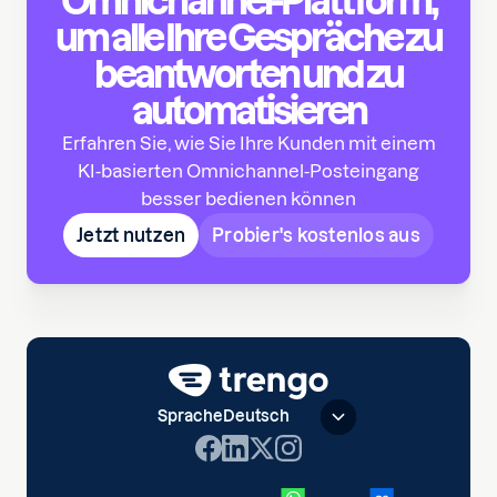
Omnichannel-Plattform,
um alle Ihre Gespräche zu
beantworten und zu
automatisieren
Erfahren Sie, wie Sie Ihre Kunden mit einem
KI-basierten Omnichannel-Posteingang
besser bedienen können
Jetzt nutzen
Probier's kostenlos aus
Sprache
Deutsch