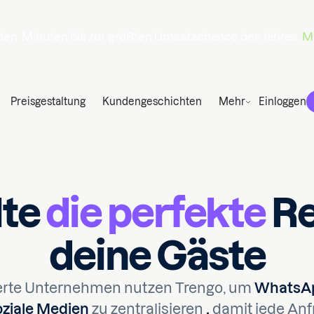
den
Minuten
bis zur größten Umsatzchance des Jahres.
Ma
Preisgestaltung
Kundengeschichten
Mehr
Einloggen
lte
die perfekte
Re
deine Gäste
ierte Unternehmen nutzen Trengo, um
WhatsApp
oziale Medien
zu zentralisieren
,
damit jede Anf