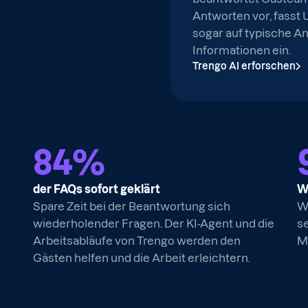
Antworten vor, fass
sogar auf typische A
Informationen ein.
Trengo AI erforschen
84
%
der FAQs sofort geklärt
W
Spare Zeit bei der Beantwortung sich
Wh
wiederholender Fragen. Der KI-Agent und die
s
Arbeitsabläufe von Trengo werden den
M
Gästen helfen und die Arbeit erleichtern.