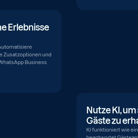
he Erlebnisse
Automatisiere
e Zusatzoptionen und
r WhatsApp Business
Nutze KI, um
Gäste zu erh
KI funktioniert wie ei
beantwortet Gästeanfr