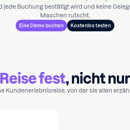
 jede Buchung bestätigt wird und keine Geleg
Maschen rutscht.
Eine Demo buchen
Kostenlos testen
 weltweit vertrauen
 Reise fest
, nicht nu
"Der Kundenservice
Herausforderung zu
ne Kundenerlebnisreise, von der sie allen erzä
Festival-Kanal gesch
und trotzdem marke