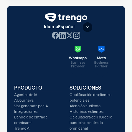
Idioma
Español
PRODUCTO
SOLUCIONES
Agentes de IA
Cualificación de clientes
AI Journeys
potenciales
Voz generada por IA
Atención al cliente
Integraciones
Historias de clientes
Bandeja de entrada
Calculadora del ROI de la
omnicanal
bandeja de entrada
Trengo AI
omnicanal