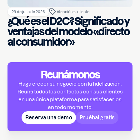
29 de julio de 2026
Atención al cliente
¿Qué es el D2C? Significado y
ventajas del modelo «directo
al consumidor»
Reunámonos
Haga crecer su negocio con la fidelización.
Reúna todos los contactos con sus clientes
en una única plataforma para satisfacerlos
en todo momento.
Reserva una demo
Pruébal gratis