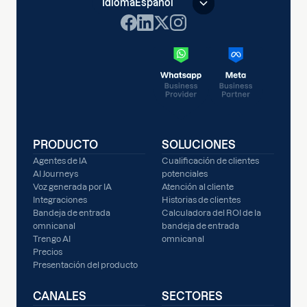
Idioma
Español
PRODUCTO
SOLUCIONES
Agentes de IA
Cualificación de clientes
AI Journeys
potenciales
Voz generada por IA
Atención al cliente
Integraciones
Historias de clientes
Bandeja de entrada
Calculadora del ROI de la
omnicanal
bandeja de entrada
Trengo AI
omnicanal
Precios
Presentación del producto
CANALES
SECTORES