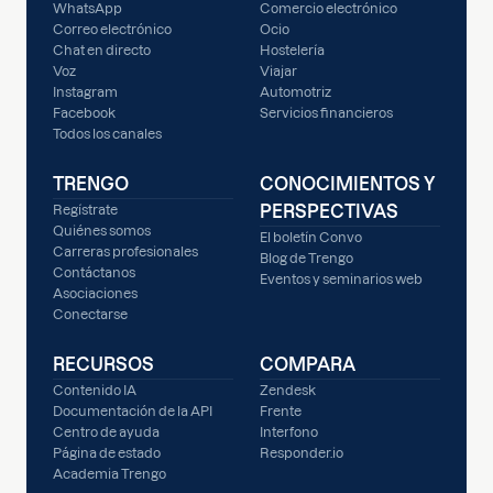
WhatsApp
Comercio electrónico
Correo electrónico
Ocio
Chat en directo
Hostelería
Voz
Viajar
Instagram
Automotriz
Facebook
Servicios financieros
Todos los canales
TRENGO
CONOCIMIENTOS Y
PERSPECTIVAS
Regístrate
Quiénes somos
El boletín Convo
Carreras profesionales
Blog de Trengo
Contáctanos
Eventos y seminarios web
Asociaciones
Conectarse
RECURSOS
COMPARA
Contenido IA
Zendesk
Documentación de la API
Frente
Centro de ayuda
Interfono
Página de estado
Responder.io
Academia Trengo