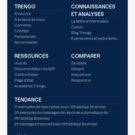
TRENGO
CONNAISSANCES
ET ANALYSES
S'inscrire
A propos de nous
La lettre d'information
Carrières
Convo
Contact
Blog Trengo
Partenariats
Événements et webinaires
Se connecter
RESSOURCES
COMPARER
Hub AI
Zendesk
Documentation de l'API
Devant
Centre d'aide
Interphone
Page d'état
Respond.io
Académie Trengo
TENDANCE
11 exemples de description pour WhatsApp Business
30 exemples de messages de réponse automatique de
WhatsApp Business
21 messages d'accueil pour WhatsApp Business