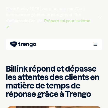
Black Friday 2026 |
jours
heures
min
C'est
l'occasion de générer le plus gros chiffre
d'affaires de l'année.
Prépare-toi pour la démo
->
Billink répond et dépasse
les attentes des clients en
matière de temps de
réponse grâce à Trengo