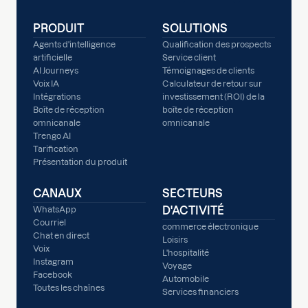
PRODUIT
SOLUTIONS
Agents d'intelligence
Qualification des prospects
artificielle
Service client
AI Journeys
Témoignages de clients
Voix IA
Calculateur de retour sur
Intégrations
investissement (ROI) de la
Boîte de réception
boîte de réception
omnicanale
omnicanale
Trengo AI
Tarification
Présentation du produit
CANAUX
SECTEURS
D'ACTIVITÉ
WhatsApp
Courriel
commerce électronique
Chat en direct
Loisirs
Voix
L'hospitalité
Instagram
Voyage
Facebook
Automobile
Toutes les chaînes
Services financiers