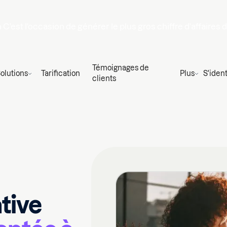
n
C'est l'occasion de générer le plus gros chiffre d'affaires 
Témoignages de
olutions
Tarification
Plus
S'ident
clients
ative