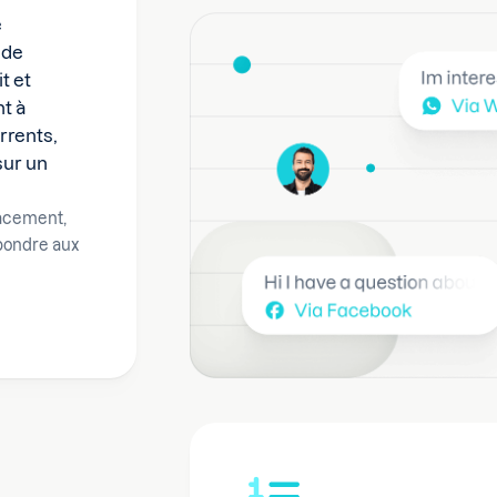
e
 de
t et
t à
rrents,
 sur un
lacement,
épondre aux