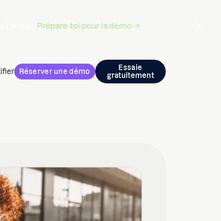
de l'année.
Prépare-toi pour la démo ->
Essaie
ifier
Réserver une démo
gratuitement