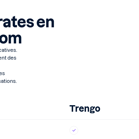
rates en
rcom
catives.
ent des
es
sations.
Trengo