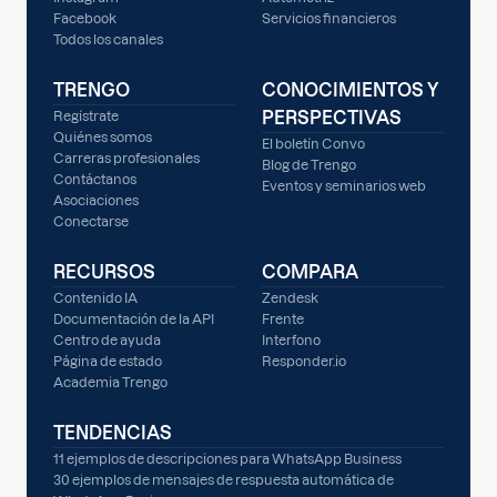
Facebook
Servicios financieros
Todos los canales
TRENGO
CONOCIMIENTOS Y
PERSPECTIVAS
Regístrate
Quiénes somos
El boletín Convo
Carreras profesionales
Blog de Trengo
Contáctanos
Eventos y seminarios web
Asociaciones
Conectarse
RECURSOS
COMPARA
Contenido IA
Zendesk
Documentación de la API
Frente
Centro de ayuda
Interfono
Página de estado
Responder.io
Academia Trengo
TENDENCIAS
11 ejemplos de descripciones para WhatsApp Business
30 ejemplos de mensajes de respuesta automática de