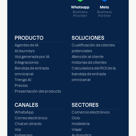
PRODUCTO
SOLUCIONES
Agentes de IA
Cualificación de clientes
AI Journeys
potenciales
Voz generada por IA
Atención al cliente
Integraciones
Historias de clientes
Bandeja de entrada
Calculadora del ROI de la
omnicanal
bandeja de entrada
Trengo AI
omnicanal
Precios
Presentación del producto
CANALES
SECTORES
WhatsApp
Comercio electrónico
Correo electrónico
Ocio
Chat en directo
Hostelería
Voz
Viajar
Instagram
Automotriz