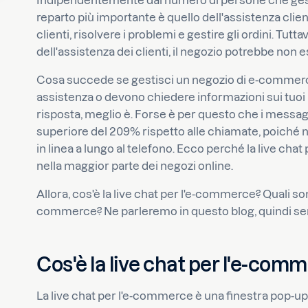
Indipendentemente dal numero di persone che gest
reparto più importante è quello dell'assistenza clienti
clienti, risolvere i problemi e gestire gli ordini. Tut
dell'assistenza dei clienti, il negozio potrebbe non 
Cosa succede se gestisci un negozio di e-commerce 
assistenza o devono chiedere informazioni sui tuoi p
risposta, meglio è. Forse è per questo che i messag
superiore del 209% rispetto alle chiamate, poiché 
in linea a lungo al telefono. Ecco perché la live ch
nella maggior parte dei negozi online.
Allora, cos'è la live chat per l'e-commerce? Quali sono
commerce? Ne parleremo in questo blog, quindi sen
Cos'è la live chat per l'e-com
La live chat per l'e-commerce è una finestra pop-up