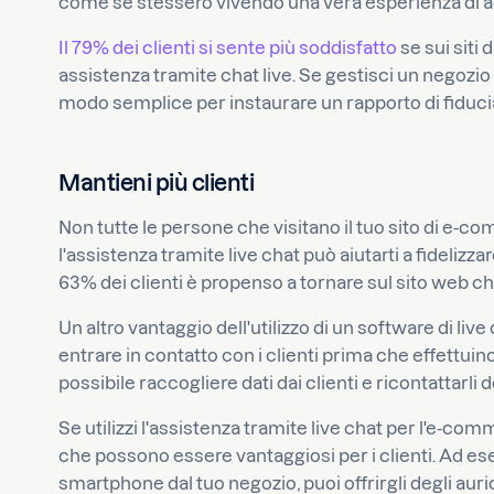
come se stessero vivendo una vera esperienza di ac
Il 79% dei clienti si sente più soddisfatto
se sui siti
assistenza tramite chat live. Se gestisci un negozio 
modo semplice per instaurare un rapporto di fiducia 
Mantieni più clienti
Non tutte le persone che visitano il tuo sito di e-co
l'assistenza tramite live chat può aiutarti a fidelizzar
63% dei clienti è propenso a tornare sul sito web ch
Un altro vantaggio dell'utilizzo di un software di l
entrare in contatto con i clienti prima che effettuino
possibile raccogliere dati dai clienti e ricontattarli
Se utilizzi l'assistenza tramite live chat per l'e-com
che possono essere vantaggiosi per i clienti. Ad es
smartphone dal tuo negozio, puoi offrirgli degli auri