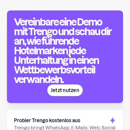
Vereinbare eine Demo
mit Trengo und schau dir
an, wie führende
Hotelmarken jede
Unterhaltung in einen
Wettbewerbsvorteil
verwandeln.
Jetzt nutzen
Probier Trengo kostenlos aus
Trengo bringt WhatsApp, E-Mails, Web, Social