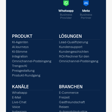
PRODUKT
LÖSUNGEN
KI-Agenten
Lead-Qualifizierung
AI Journeys
Kundensupport
KI-Stimme
Kundengeschichten
Integration
ROI-Rechner für den
Omnichannel-Posteingang
Omnichannel-Posteingang
Trengos KI
Preisgestaltung
Produkt-Rundgang
KANÄLE
BRANCHEN
Whatsapp
E-Commerce
E-Mail
Freizeit
Live-Chat
Gastfreundschaft
Voice
Reisen
Instagram
Automobilindustrie