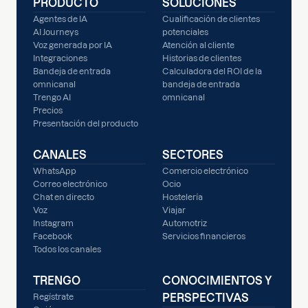
PRODUCTO
SOLUCIONES
Agentes de IA
Cualificación de clientes
AI Journeys
potenciales
Voz generada por IA
Atención al cliente
Integraciones
Historias de clientes
Bandeja de entrada
Calculadora del ROI de la
omnicanal
bandeja de entrada
Trengo AI
omnicanal
Precios
Presentación del producto
CANALES
SECTORES
WhatsApp
Comercio electrónico
Correo electrónico
Ocio
Chat en directo
Hostelería
Voz
Viajar
Instagram
Automotriz
Facebook
Servicios financieros
Todos los canales
TRENGO
CONOCIMIENTOS Y
PERSPECTIVAS
Regístrate