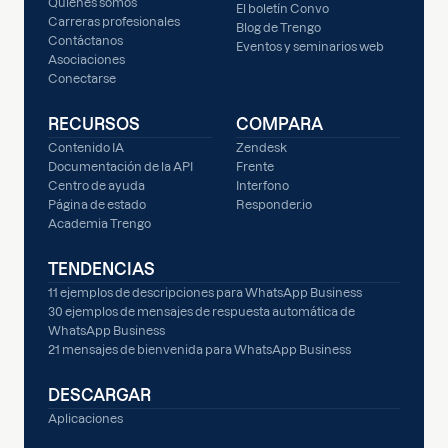
Quiénes somos
El boletín Convo
Carreras profesionales
Blog de Trengo
Contáctanos
Eventos y seminarios web
Asociaciones
Conectarse
RECURSOS
COMPARA
Contenido IA
Zendesk
Documentación de la API
Frente
Centro de ayuda
Interfono
Página de estado
Responder.io
Academia Trengo
TENDENCIAS
11 ejemplos de descripciones para WhatsApp Business
30 ejemplos de mensajes de respuesta automática de
WhatsApp Business
21 mensajes de bienvenida para WhatsApp Business
DESCARGAR
Aplicaciones