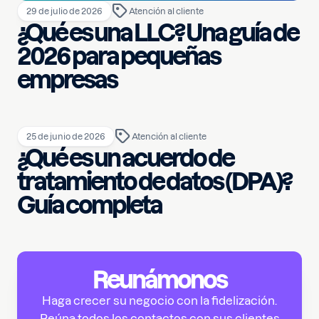
29 de julio de 2026
Atención al cliente
¿Qué es una LLC? Una guía de
2026 para pequeñas
empresas
25 de junio de 2026
Atención al cliente
¿Qué es un acuerdo de
tratamiento de datos (DPA)?
Guía completa
Reunámonos
Haga crecer su negocio con la fidelización.
Reúna todos los contactos con sus clientes