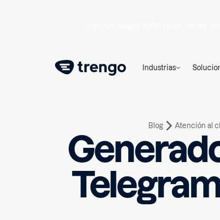
Viernes Negro 2026 |
días
horas
mi
Industrias
Solucio
Blog
Atención al c
Generador
Telegram
23 de febrero de 2026
10
m