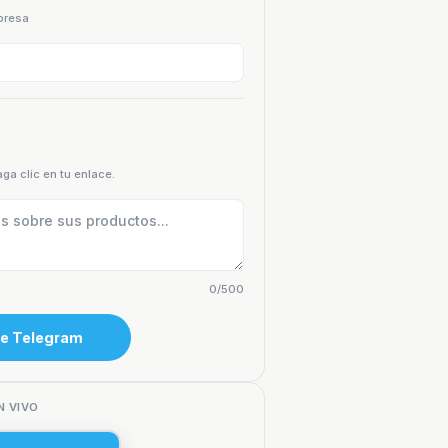
presa
a clic en tu enlace.
0/
500
de Telegram
N VIVO