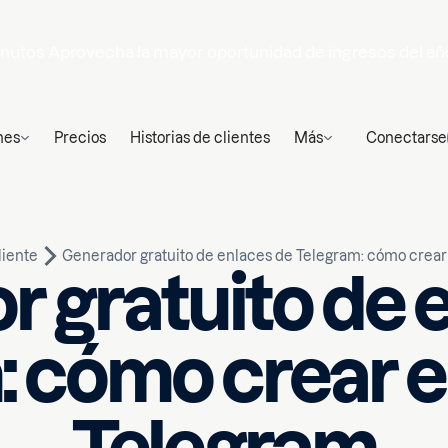
nutos
Aprovecha la mayor oportunidad de ingresos del añ
nes
Precios
Historias de clientes
Más
Conectarse
liente
Generador gratuito de enlaces de Telegram: cómo crea
 gratuito de 
: cómo crear e
Escrito por
in de lectura