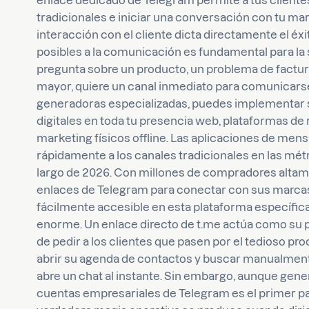
enlace dedicado de Telegram permite a tus clientes
tradicionales e iniciar una conversación con tu marc
interacción con el cliente dicta directamente el éxi
posibles a la comunicación es fundamental para la 
pregunta sobre un producto, un problema de factur
mayor, quiere un canal inmediato para comunicarse 
generadoras especializadas, puedes implementar 
digitales en toda tu presencia web, plataformas de 
marketing físicos offline. Las aplicaciones de men
rápidamente a los canales tradicionales en las métr
largo de 2026. Con millones de compradores alt
enlaces de Telegram para conectar con sus marcas 
fácilmente accesible en esta plataforma específic
enorme. Un enlace directo de t.me actúa como su pue
de pedir a los clientes que pasen por el tedioso p
abrir su agenda de contactos y buscar manualmente 
abre un chat al instante. Sin embargo, aunque gener
cuentas empresariales de Telegram es el primer pa