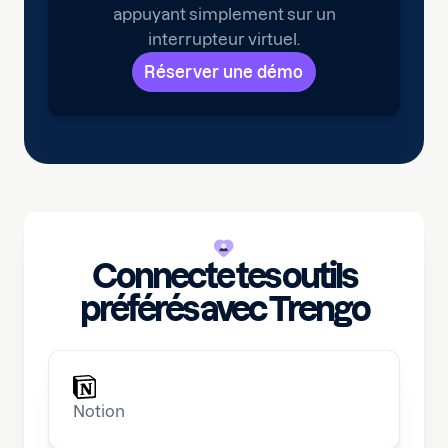
appuyant simplement sur un
interrupteur virtuel.
Réserver une démo
Connecte tes outils
préférés avec Trengo
Notion