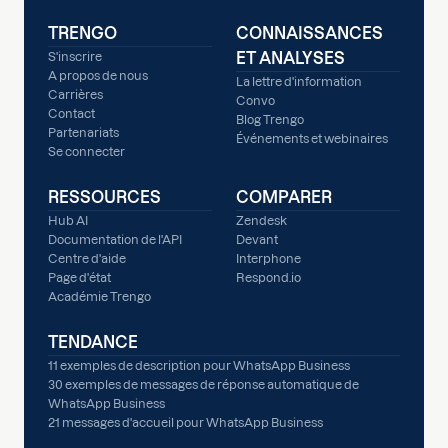
TRENGO
CONNAISSANCES
ET ANALYSES
S'inscrire
A propos de nous
La lettre d'information
Carrières
Convo
Contact
Blog Trengo
Partenariats
Événements et webinaires
Se connecter
RESSOURCES
COMPARER
Hub AI
Zendesk
Documentation de l'API
Devant
Centre d'aide
Interphone
Page d'état
Respond.io
Académie Trengo
TENDANCE
11 exemples de description pour WhatsApp Business
30 exemples de messages de réponse automatique de
WhatsApp Business
21 messages d'accueil pour WhatsApp Business