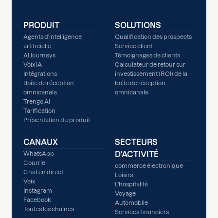
PRODUIT
SOLUTIONS
Agents d'intelligence
Qualification des prospects
artificielle
Service client
AI Journeys
Témoignages de clients
Voix IA
Calculateur de retour sur
Intégrations
investissement (ROI) de la
Boîte de réception
boîte de réception
omnicanale
omnicanale
Trengo AI
Tarification
Présentation du produit
CANAUX
SECTEURS
D'ACTIVITÉ
WhatsApp
Courriel
commerce électronique
Chat en direct
Loisirs
Voix
L'hospitalité
Instagram
Voyage
Facebook
Automobile
Toutes les chaînes
Services financiers