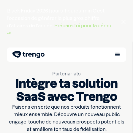
Black Friday 2026 |
jours
heures
min
C'est
l'occasion de générer le plus gros chiffre
d'affaires de l'année.
Prépare-toi pour la démo
->
Partenariats
Intègre ta solution
SaaS avec Trengo
Faisons en sorte que nos produits fonctionnent
mieux ensemble. Découvre un nouveau public
engagé, touche de nouveaux prospects potentiels
et améliore ton taux de fidélisation.