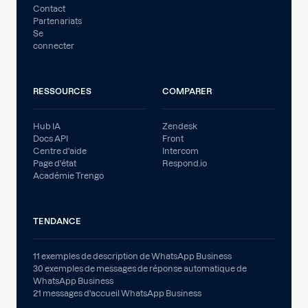
Contact
Partenariats
Se
connecter
RESSOURCES
COMPARER
Hub IA
Zendesk
Docs API
Front
Centre d'aide
Intercom
Page d'état
Respond.io
Académie Trengo
TENDANCE
11 exemples de description de WhatsApp Business
30 exemples de messages de réponse automatique de
WhatsApp Business
21 messages d'accueil WhatsApp Business