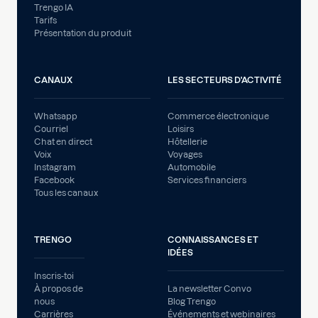
Trengo IA
Tarifs
Présentation du produit
CANAUX
LES SECTEURS D'ACTIVITÉ
Whatsapp
Commerce électronique
Courriel
Loisirs
Chat en direct
Hôtellerie
Voix
Voyages
Instagram
Automobile
Facebook
Services financiers
Tous les canaux
TRENGO
CONNAISSANCES ET
IDÉES
Inscris-toi
À propos de
La newsletter Convo
nous
Blog Trengo
Carrières
Événements et webinaires