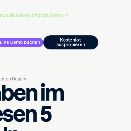
ch dich bereit für die Demo ->
Kostenlos
Eine Demo buchen
ausprobieren
ienten Regeln
aben im
esen 5