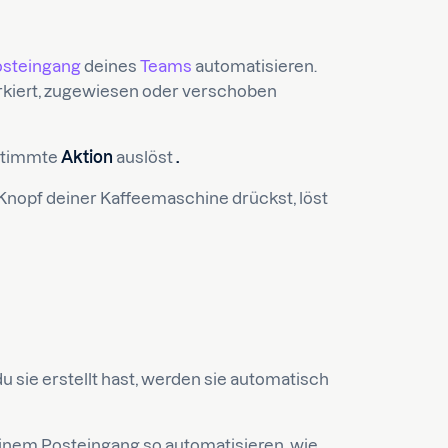
osteingang
deines
Teams
automatisieren.
rkiert, zugewiesen oder verschoben
estimmte
Aktion
auslöst
.
 Knopf deiner Kaffeemaschine drückst, löst
du sie erstellt hast, werden sie automatisch
inem Posteingang so automatisieren, wie