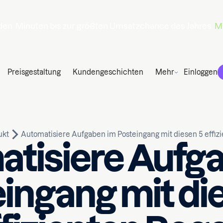
den
Minuten
bis zur größten Umsatzchance des Jahres.
Ma
Preisgestaltung
Kundengeschichten
Mehr
Einloggen
ukt
Automatisiere Aufgaben im Posteingang mit diesen 5 effiz
tisiere Aufg
ingang mit di
Geschrieben von