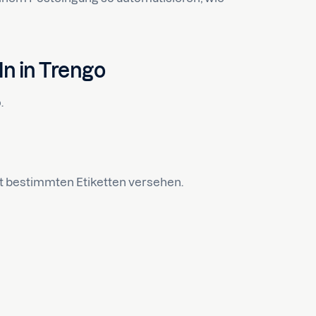
n in Trengo
.
it bestimmten Etiketten versehen.