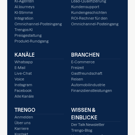
KI-Agenten
Lead-Qualifizierung
AI Journeys
Kundensupport
KI-Stimme
Kundengeschichten
Integration
ROI-Rechner für den
Omnichannel-Posteingang
Omnichannel-Posteingang
Trengos KI
Preisgestaltung
Produkt-Rundgang
KANÄLE
BRANCHEN
Whatsapp
E-Commerce
E-Mail
Freizeit
Live-Chat
Gastfreundschaft
Voice
Reisen
Instagram
Automobilindustrie
Facebook
Finanzdienstleistungen
Alle Kanäle
TRENGO
WISSEN &
EINBLICKE
Anmelden
Über uns
Der Talk Newsletter
Karriere
Trengo-Blog
Kontakt