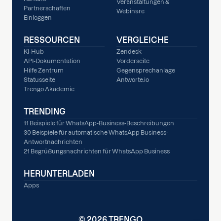
Veranstaltungen &
Partnerschaften
Webinare
Einloggen
RESSOURCEN
VERGLEICHE
KI-Hub
Zendesk
API-Dokumentation
Vorderseite
Hilfe Zentrum
Gegensprechanlage
Statusseite
Antworte.io
Trengo Akademie
TRENDING
11 Beispiele für WhatsApp-Business-Beschreibungen
30 Beispiele für automatische WhatsApp Business-
Antwortnachrichten
21 Begrüßungsnachrichten für WhatsApp Business
HERUNTERLADEN
Apps
© 2026 TRENGO