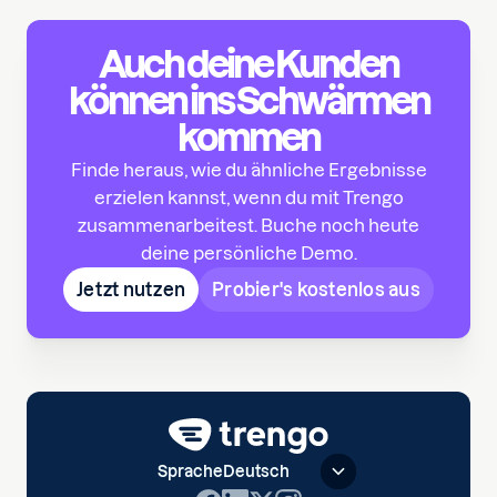
Auch deine Kunden
können ins Schwärmen
kommen
Finde heraus, wie du ähnliche Ergebnisse
erzielen kannst, wenn du mit Trengo
zusammenarbeitest. Buche noch heute
deine persönliche Demo.
Jetzt nutzen
Probier's kostenlos aus
Sprache
Deutsch