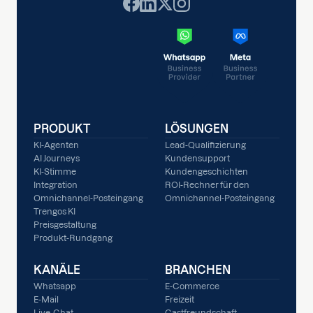
PRODUKT
LÖSUNGEN
KI-Agenten
Lead-Qualifizierung
AI Journeys
Kundensupport
KI-Stimme
Kundengeschichten
Integration
ROI-Rechner für den
Omnichannel-Posteingang
Omnichannel-Posteingang
Trengos KI
Preisgestaltung
Produkt-Rundgang
KANÄLE
BRANCHEN
Whatsapp
E-Commerce
E-Mail
Freizeit
Live-Chat
Gastfreundschaft