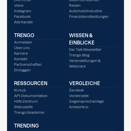
Voice
Reisen
Instagram
Automobilindustrie
Facebook
Finanzdienstleistungen
Alle Kanäle
TRENGO
WISSEN &
EINBLICKE
Anmelden
Über uns
Der Talk Newsletter
Karriere
Trengo-Blog
Kontakt
Veranstaltungen &
Partnerschaften
Webinare
Einloggen
RESSOURCEN
VERGLEICHE
KI-Hub
Zendesk
API-Dokumentation
Vorderseite
Hilfe Zentrum
Gegensprechanlage
Statusseite
Antworte.io
Trengo Akademie
TRENDING