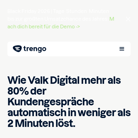
Black Friday 2026 |
Tage
Stunden
Minuten
bis zur größten Umsatzchance des Jahres.
M
ach dich bereit für die Demo ->
Wie Valk Digital mehr als
80% der
Kundengespräche
automatisch in weniger als
2 Minuten löst.