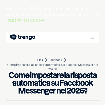
Black Friday 2026 |
giorni
ore
minuti
Scopri la
più grande opportunità di guadagno dell'anno.
Preparati alla demo ->
Blog
Facebook
Come impostare la risposta automatica su Facebook Messenger nel
2026?
Come impostare la risposta
automatica su Facebook
24 ottobre 2024
10
min di lettura
Scritto da
Danique
Messenger nel 2026?