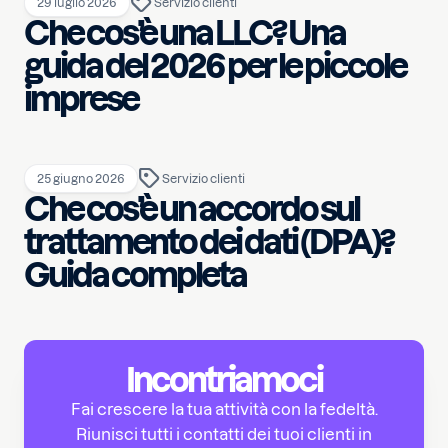
29 luglio 2026
Servizio clienti
Che cos’è una LLC? Una
guida del 2026 per le piccole
imprese
25 giugno 2026
Servizio clienti
Che cos’è un accordo sul
trattamento dei dati (DPA)?
Guida completa
Incontriamoci
Fai crescere la tua attività con la fedeltà.
Riunisci tutti i contatti dei tuoi clienti in