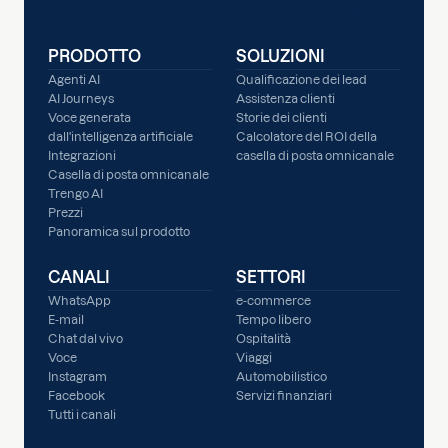
PRODOTTO
SOLUZIONI
Agenti AI
Qualificazione dei lead
AI Journeys
Assistenza clienti
Voce generata
Storie dei clienti
dall'intelligenza artificiale
Calcolatore del ROI della
Integrazioni
casella di posta omnicanale
Casella di posta omnicanale
Trengo AI
Prezzi
Panoramica sul prodotto
CANALI
SETTORI
WhatsApp
e-commerce
E-mail
Tempo libero
Chat dal vivo
Ospitalità
Voce
Viaggi
Instagram
Automobilistico
Facebook
Servizi finanziari
Tutti i canali