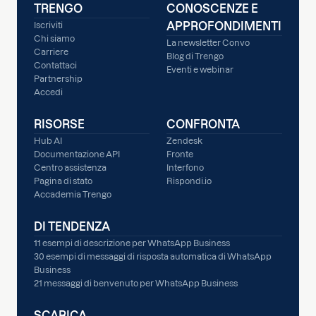
TRENGO
CONOSCENZE E
APPROFONDIMENTI
Iscriviti
Chi siamo
La newsletter Convo
Carriere
Blog di Trengo
Contattaci
Eventi e webinar
Partnership
Accedi
RISORSE
CONFRONTA
Hub AI
Zendesk
Documentazione API
Fronte
Centro assistenza
Interfono
Pagina di stato
Rispondi.io
Accademia Trengo
DI TENDENZA
11 esempi di descrizione per WhatsApp Business
30 esempi di messaggi di risposta automatica di WhatsApp
Business
21 messaggi di benvenuto per WhatsApp Business
SCARICA