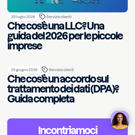
29 luglio 2026
Servizio clienti
Che cos’è una LLC? Una
guida del 2026 per le piccole
imprese
25 giugno 2026
Servizio clienti
Che cos’è un accordo sul
trattamento dei dati (DPA)?
Guida completa
Incontriamoci