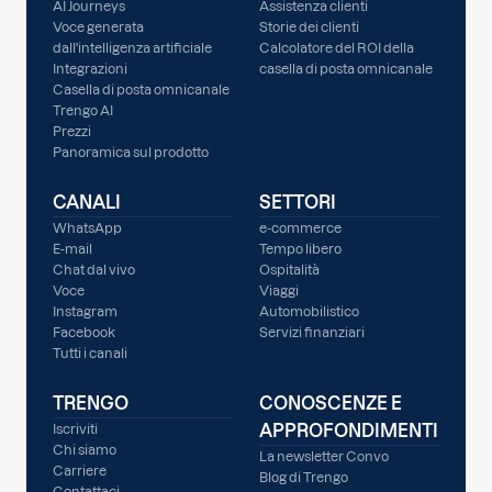
AI Journeys
Assistenza clienti
Voce generata
Storie dei clienti
dall'intelligenza artificiale
Calcolatore del ROI della
Integrazioni
casella di posta omnicanale
Casella di posta omnicanale
Trengo AI
Prezzi
Panoramica sul prodotto
CANALI
SETTORI
WhatsApp
e-commerce
E-mail
Tempo libero
Chat dal vivo
Ospitalità
Voce
Viaggi
Instagram
Automobilistico
Facebook
Servizi finanziari
Tutti i canali
TRENGO
CONOSCENZE E
APPROFONDIMENTI
Iscriviti
Chi siamo
La newsletter Convo
Carriere
Blog di Trengo
Contattaci