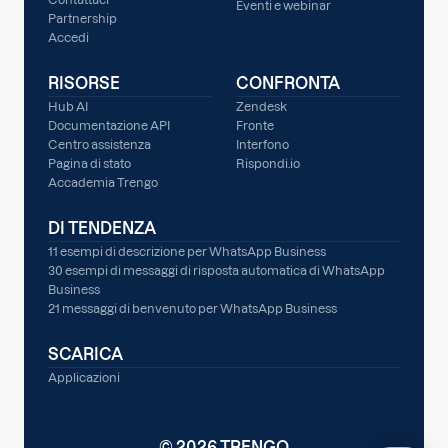
Eventi e webinar
Partnership
Accedi
RISORSE
CONFRONTA
Hub AI
Zendesk
Documentazione API
Fronte
Centro assistenza
Interfono
Pagina di stato
Rispondi.io
Accademia Trengo
DI TENDENZA
11 esempi di descrizione per WhatsApp Business
30 esempi di messaggi di risposta automatica di WhatsApp
Business
21 messaggi di benvenuto per WhatsApp Business
SCARICA
Applicazioni
© 2026 TRENGO