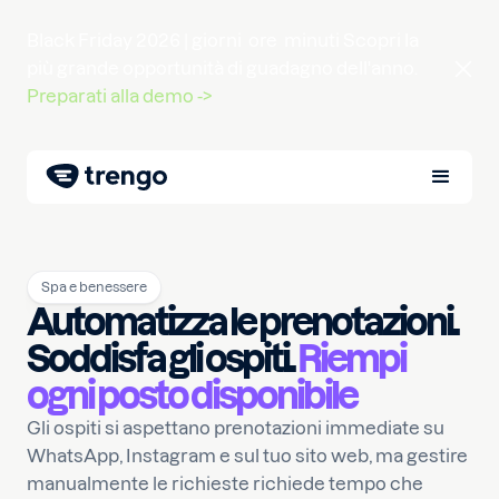
Black Friday 2026 |
giorni
ore
minuti
Scopri la
più grande opportunità di guadagno dell'anno.
Preparati alla demo ->
Spa e benessere
Automatizza le prenotazioni.
Soddisfa gli ospiti.
Riempi
ogni posto disponibile
Gli ospiti si aspettano prenotazioni immediate su
WhatsApp, Instagram e sul tuo sito web, ma gestire
manualmente le richieste richiede tempo che