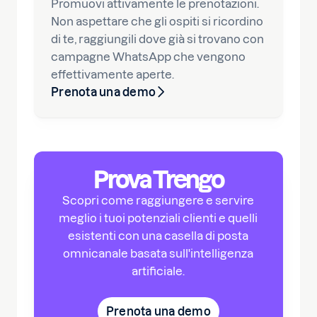
Promuovi attivamente le prenotazioni.
Non aspettare che gli ospiti si ricordino
di te, raggiungili dove già si trovano con
campagne WhatsApp che vengono
effettivamente aperte.
Prenota una demo
Prova Trengo
Scopri come raggiungere e servire
meglio i tuoi potenziali clienti e quelli
esistenti con una casella di posta
omnicanale basata sull'intelligenza
artificiale.
Prenota una demo