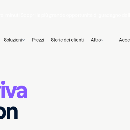
re
minuti
Scopri la più grande opportunità di guadagno del
Soluzioni
Prezzi
Storie dei clienti
Altro
Acce
iva
on