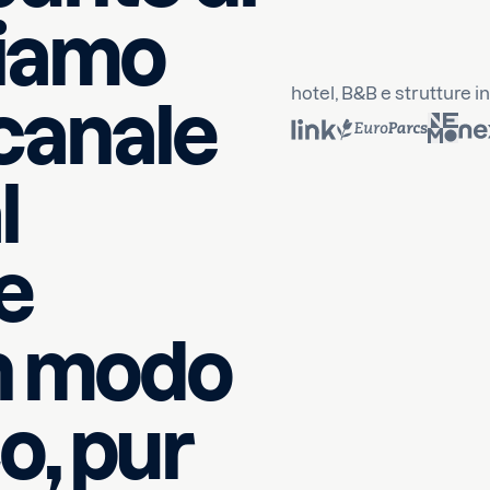
biamo
atsApp Business
, scelto da boutique hotel, B&B e strutture i
canale
l
e
in modo
o, pur