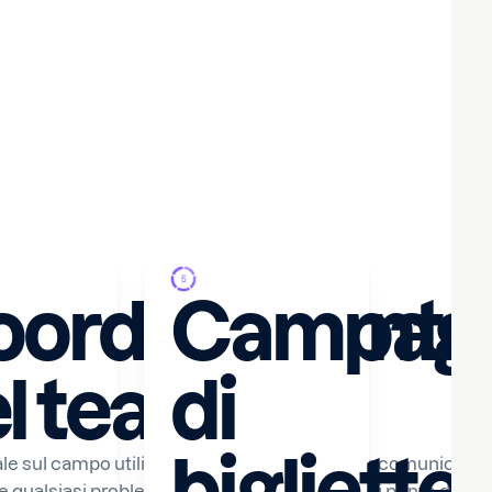
 di
oordinamento
Campag
ioni
l team
di
o
biglietter
ale sul campo utilizza l'app mobile Trengo per comunicare
e qualsiasi problema dei visitatori da qualsiasi punto del