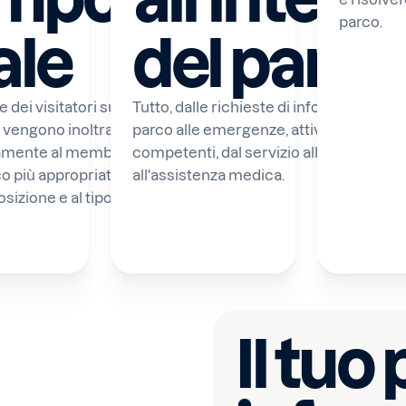
parco.
ale
del parco
e dei visitatori su
Tutto, dalle richieste di informazioni all
vengono inoltrate
parco alle emergenze, attiva avvisi ista
mente al membro del
competenti, dal servizio alla sicurezza 
o più appropriato in
all'assistenza medica.
,
osizione e al tipo di
Il tuo