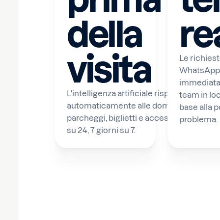
della
re
visita
Le richiest
WhatsApp 
immediata
L'intelligenza artificiale risponde
team in loc
automaticamente alle domande su orari
base alla p
parcheggi, biglietti e accessibilità 24 ore
problema.
su 24, 7 giorni su 7.