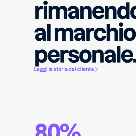
rimanendo
al marchio
personale
Leggi la storia del cliente
80%