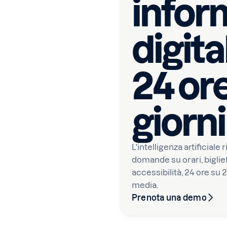
infor
digita
24 ore
giorni
L'intelligenza artificia
domande su orari, bigliet
accessibilità, 24 ore su 
media.
Prenota una demo