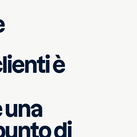
e
clienti è
arrivo alle
. Gli agenti
 rispondono
e una
hatsApp e,
eam in loco.
punto di
te