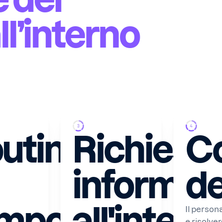
ll’interno
e
uting
Richieste
C
informaz
de
empo
all'intern
Il person
e risolver