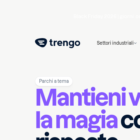
Black Friday 2026 |
giorni
o
Settori industriali
Parchi a tema
Mantieni v
la magia
c