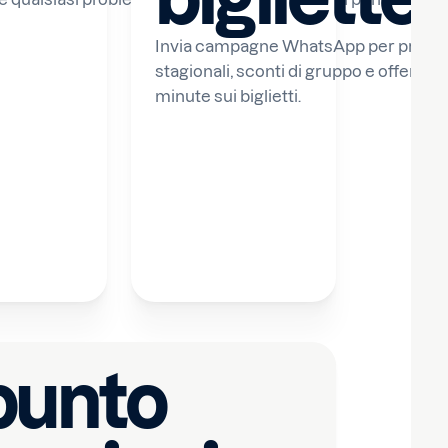
Invia campagne WhatsApp per promo
stagionali, sconti di gruppo e offerte la
minute sui biglietti.
'interno del
ntanei ai team
e
 punto