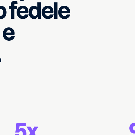
 fedele
 e
.
5x