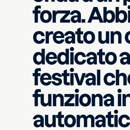
forza. Ab
Partner ufficiale di Wh
creato un 
dedicato a
festival ch
funziona 
automatic