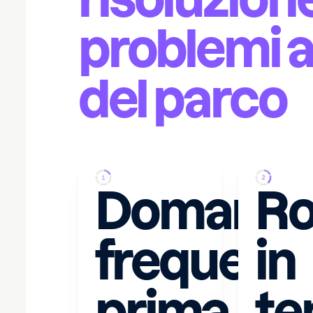
problemi a
del parco
Domand
Ro
frequenti
in
prima
t