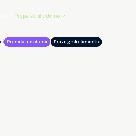
l'anno.
Preparati alla demo ->
di
Prenota una demo
Prova gratuitamente