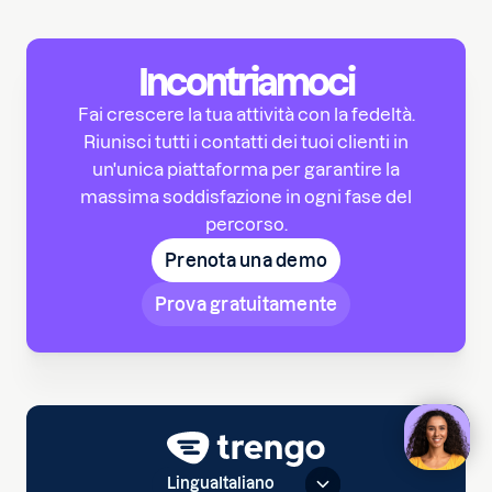
Incontriamoci
Fai crescere la tua attività con la fedeltà.
Riunisci tutti i contatti dei tuoi clienti in
un'unica piattaforma per garantire la
massima soddisfazione in ogni fase del
percorso.
Prenota una demo
Prova gratuitamente
Lingua
Italiano