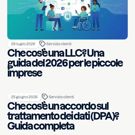
29 luglio 2026
Servizio clienti
Che cos’è una LLC? Una
guida del 2026 per le piccole
imprese
25 giugno 2026
Servizio clienti
Che cos’è un accordo sul
trattamento dei dati (DPA)?
Guida completa