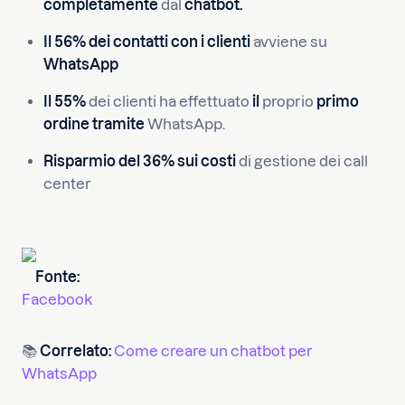
completamente
dal
chatbot.
Il 56% dei
contatti con i clienti
avviene su
WhatsApp
Il 55%
dei clienti ha effettuato
il
proprio
primo
ordine tramite
WhatsApp.
Risparmio
del 36%
sui costi
di gestione dei call
center
Fonte:
Facebook
📚
Correlato:
Come creare un chatbot per
WhatsApp