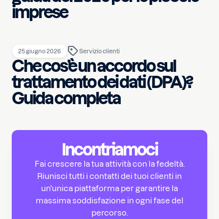
imprese
25 giugno 2026
Servizio clienti
Che cos’è un accordo sul
trattamento dei dati (DPA)?
Guida completa
Incontriamoci
Fai crescere la tua attività con la fedeltà.
Riunisci tutti i contatti dei tuoi clienti in
un'unica piattaforma per garantire la
massima soddisfazione in ogni fase del
percorso.