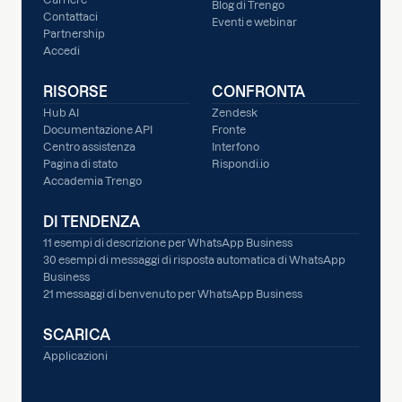
Blog di Trengo
Contattaci
Eventi e webinar
Partnership
Accedi
RISORSE
CONFRONTA
Hub AI
Zendesk
Documentazione API
Fronte
Centro assistenza
Interfono
Pagina di stato
Rispondi.io
Accademia Trengo
DI TENDENZA
11 esempi di descrizione per WhatsApp Business
30 esempi di messaggi di risposta automatica di WhatsApp
Business
21 messaggi di benvenuto per WhatsApp Business
SCARICA
Applicazioni