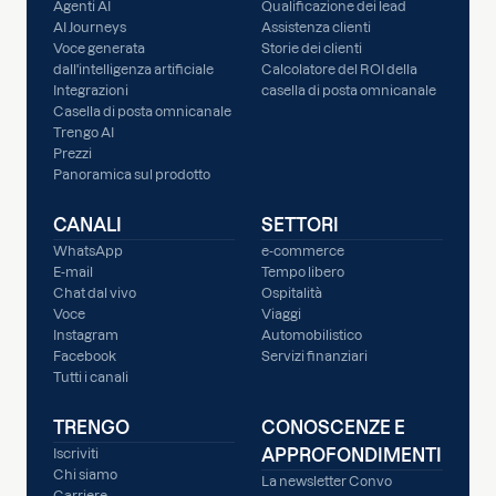
Agenti AI
Qualificazione dei lead
AI Journeys
Assistenza clienti
Voce generata
Storie dei clienti
dall'intelligenza artificiale
Calcolatore del ROI della
Integrazioni
casella di posta omnicanale
Casella di posta omnicanale
Trengo AI
Prezzi
Panoramica sul prodotto
CANALI
SETTORI
WhatsApp
e-commerce
E-mail
Tempo libero
Chat dal vivo
Ospitalità
Voce
Viaggi
Instagram
Automobilistico
Facebook
Servizi finanziari
Tutti i canali
TRENGO
CONOSCENZE E
APPROFONDIMENTI
Iscriviti
Chi siamo
La newsletter Convo
Carriere