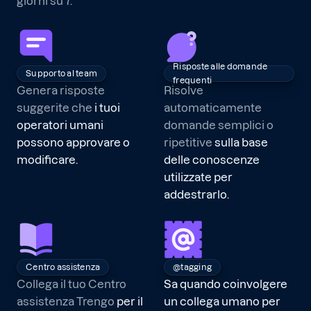
giorni su 7.
Risposte alle domande
Supporto al team
frequenti
Genera risposte
Risolve
suggerite che
i tuoi
automaticamente
operatori umani
domande semplici o
possono approvare o
ripetitive
sulla base
modificare.
delle conoscenze
utilizzate per
addestrarlo.
Centro assistenza
@tagging
Collega il tuo Centro
Sa quando coinvolgere
assistenza Trengo
per il
un collega umano per