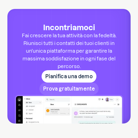
Incontriamoci
Fai crescere la tua attività con la fedeltà.
Riunisci tutti i contatti dei tuoi clienti in
un'unica piattaforma per garantire la
massima soddisfazione in ogni fase del
percorso.
Pianifica una demo
Prova gratuitamente