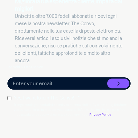
Migliora la tua esperienza cliente, impara dai
migliori.
Unisciti a oltre 7.000 fedeli abbonati e ricevi ogni
mese la nostra newsletter, The Convo,
direttamente nella tua casella di posta elettronica.
Riceverai articoli esclusivi, notizie che stimolano la
conversazione, risorse pratiche sul coinvolgimento
dei clienti, tattiche approfondite e molto altro
ancora.
Iscriviti a The Convo
Yes, I want to join The Convo!
*
Trengo needs your details to send you our newsletter. By submitting this form,
you consent for us to process your personal information for this purpose. You
may unsubscribe at any time, check out how in our
Privacy Policy
.