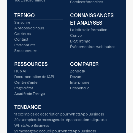
Toutes les chaînes
Services financiers
TRENGO
CONNAISSANCES
ET ANALYSES
S'inscrire
A propos de nous
La lettre d'information
Carrières
Convo
Contact
Blog Trengo
Partenariats
Événements et webinaires
Se connecter
RESSOURCES
COMPARER
Hub AI
Zendesk
Documentation de l'API
Devant
Centre d'aide
Interphone
Page d'état
Respond.io
Académie Trengo
TENDANCE
11 exemples de description pour WhatsApp Business
30 exemples de messages de réponse automatique de
WhatsApp Business
21 messages d'accueil pour WhatsApp Business