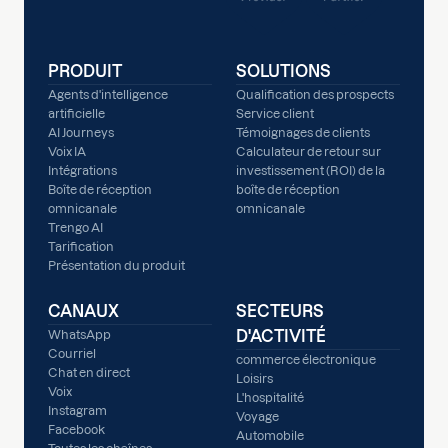
PRODUIT
SOLUTIONS
Agents d'intelligence
Qualification des prospects
artificielle
Service client
AI Journeys
Témoignages de clients
Voix IA
Calculateur de retour sur
Intégrations
investissement (ROI) de la
Boîte de réception
boîte de réception
omnicanale
omnicanale
Trengo AI
Tarification
Présentation du produit
CANAUX
SECTEURS
D'ACTIVITÉ
WhatsApp
Courriel
commerce électronique
Chat en direct
Loisirs
Voix
L'hospitalité
Instagram
Voyage
Facebook
Automobile