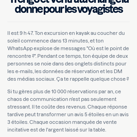
Écrit par
Danique
donne pour les voyagistes
Il est 9 h 47. Ton excursion en kayak au coucher du
soleil commence dans 13 minutes, et ton
WhatsApp explose de messages "Où est le point de
rencontre ?". Pendant ce temps, ton équipe de deux
personnes se noie dans des onglets distincts pour
les e-mails, les données de réservation et les DM
des médias sociaux. Ça te rappelle quelque chose ?
Si tu gères plus de 10 000 réservations par an, ce
chaos de communication n'est pas seulement
stressant. Il te coûte des revenus. Chaque réponse
tardive peut transformer un avis 5 étoiles en un avis
3 étoiles. Chaque occasion manquée de vente
incitative est de l'argent laissé sur la table.