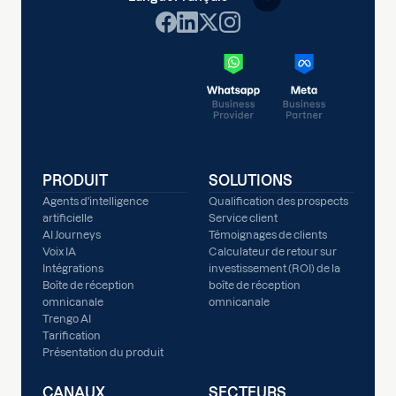
PRODUIT
SOLUTIONS
Agents d'intelligence
Qualification des prospects
artificielle
Service client
AI Journeys
Témoignages de clients
Voix IA
Calculateur de retour sur
Intégrations
investissement (ROI) de la
Boîte de réception
boîte de réception
omnicanale
omnicanale
Trengo AI
Tarification
Présentation du produit
CANAUX
SECTEURS