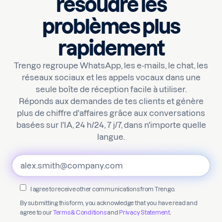
résoudre les
problèmes plus
rapidement
Trengo regroupe WhatsApp, les e-mails, le chat, les
réseaux sociaux et les appels vocaux dans une
seule boîte de réception facile à utiliser.
Réponds aux demandes de tes clients et génère
plus de chiffre d'affaires grâce aux conversations
basées sur l'IA, 24 h/24, 7 j/7, dans n'importe quelle
langue.
I agree to receive other communications from Trengo.
By submitting this form, you acknowledge that you have read and
agree to our
Terms & Conditions
and
Privacy Statement
.