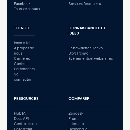
Facebook
Services financiers
Tous les canaux
TRENGO
CONNAISSANCES ET
IDÉES
Inscris-toi
À propos de
La newsletter Convo
nous
Blog Trengo
Carrières
Événements et webinaires
Contact
Partenariats
Se
connecter
RESSOURCES
COMPARER
Hub IA
Zendesk
Docs API
Front
Centre d'aide
Intercom
Page d'état
Respond.io