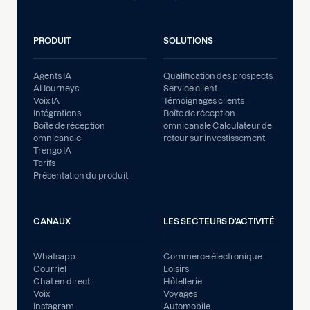
PRODUIT
SOLUTIONS
Agents IA
Qualification des prospects
AI Journeys
Service client
Voix IA
Témoignages clients
Intégrations
Boîte de réception
Boîte de réception
omnicanale Calculateur de
omnicanale
retour sur investissement
Trengo IA
Tarifs
Présentation du produit
CANAUX
LES SECTEURS D'ACTIVITÉ
Whatsapp
Commerce électronique
Courriel
Loisirs
Chat en direct
Hôtellerie
Voix
Voyages
Instagram
Automobile