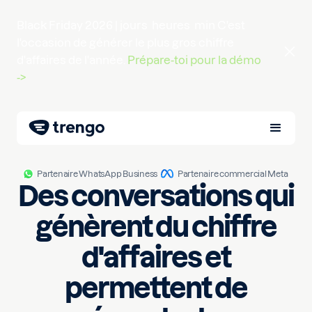
Black Friday 2026 |
jours
heures
min
C'est
l'occasion de générer le plus gros chiffre
d'affaires de l'année.
Prépare-toi pour la démo
->
Partenaire WhatsApp Business
Partenaire commercial Meta
Des conversations qui
génèrent du chiffre
d'affaires et
permettent de