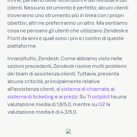
Infine, parliamo delle recensioni e dei feedback dei
clienti. Nessuno strumento è perfetto; alcuni clienti
troveranno uno strumento più in linea con i propri
obiettivi, altri ne preferiranno un altro. Ma sentiamo
cosa ne pensano gli utenti che utilizzano Zendesk e
Front da anni e quali sono i pro e i contro di queste
piattaforme.
Innanzitutto, Zendesk. Come abbiamo visto nelle
sezioni precedenti, Zendesk risolve molti problemi
dei team di assistenza clienti. Tuttavia, presenta
alcune criticità, principalmente relative
all'assistenza clienti,
al sistema di chiamata
,
al
sistema di ticketing
e
ai prezzi
. Su
Trustpilot
ha una
valutazione media di 1,8/5,0, mentre su
G2
la
valutazione media è di 4,3/5,0.