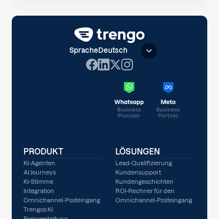
Sprache
Deutsch
PRODUKT
LÖSUNGEN
KI-Agenten
Lead-Qualifizierung
AI Journeys
Kundensupport
KI-Stimme
Kundengeschichten
Integration
ROI-Rechner für den
Omnichannel-Posteingang
Omnichannel-Posteingang
Trengos KI
Preisgestaltung