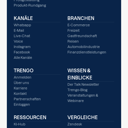
Produkt-Rundgang
KANÄLE
BRANCHEN
Whatsapp
E-Commerce
E-Mail
Freizeit
Live-Chat
Gastfreundschaft
Voice
Reisen
Instagram
Automobilindustrie
Facebook
Finanzdienstleistungen
Alle Kanäle
TRENGO
WISSEN &
EINBLICKE
Anmelden
Über uns
Der Talk Newsletter
Karriere
Trengo-Blog
Kontakt
Veranstaltungen &
Partnerschaften
Webinare
Einloggen
RESSOURCEN
VERGLEICHE
KI-Hub
Zendesk