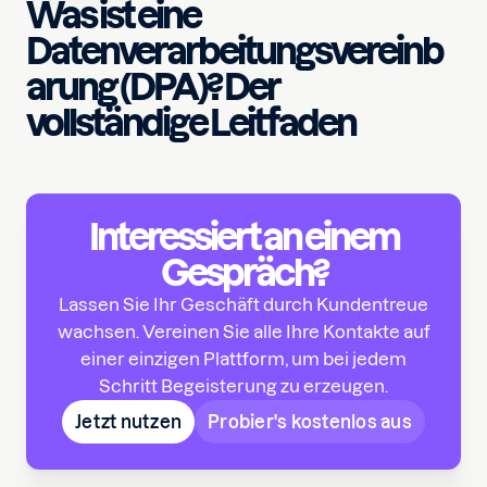
Was ist eine
Datenverarbeitungsvereinb
arung (DPA)? Der
vollständige Leitfaden
Interessiert an einem
Gespräch?
Lassen Sie Ihr Geschäft durch Kundentreue
wachsen. Vereinen Sie alle Ihre Kontakte auf
einer einzigen Plattform, um bei jedem
Schritt Begeisterung zu erzeugen.
Jetzt nutzen
Probier's kostenlos aus