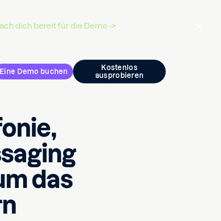
ch dich bereit für die Demo ->
Kostenlos
Eine Demo buchen
ausprobieren
onie,
saging
um das
rn