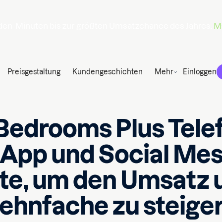
den
Minuten
bis zur größten Umsatzchance des Jahres.
Ma
Preisgestaltung
Kundengeschichten
Mehr
Einloggen
Bedrooms Plus Telef
App und Social Mes
nte, um den Umsatz 
ehnfache zu steige