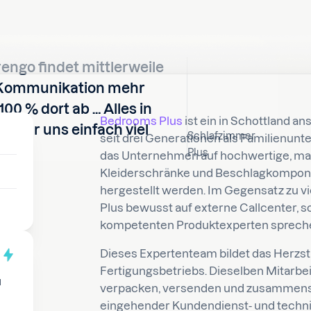
engo findet mittlerweile
 Kommunikation mehr
 100 % dort ab … Alles in
Bedrooms Plus
ist ein in Schottland an
 es für uns einfach viel
Schlafzimmer
seit drei Generationen als Familienunt
Plus
das Unternehmen auf hochwertige, maß
Kleiderschränke und Beschlagkomponent
hergestellt werden. Im Gegensatz zu v
Plus bewusst auf externe Callcenter, 
kompetenten Produktexperten sprech
Dieses Expertenteam bildet das Herzst
Fertigungsbetriebs. Dieselben Mitarbei
d
verpacken, versenden und zusammenste
eingehender Kundendienst- und techni