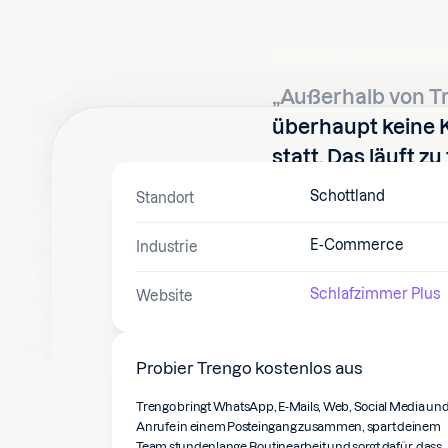
„Außerhalb von Tr
überhaupt keine
statt. Das läuft zu
allem funktioniert
Schottland
Standort
besser.“
E-Commerce
Industrie
Schlafzimmer Plus
Website
Probier Trengo kostenlos aus
Trengo bringt WhatsApp, E-Mails, Web, Social Media un
Anrufe in einem Posteingang zusammen, spart deinem
Team stundenlange Routinearbeit und sorgt dafür, dass