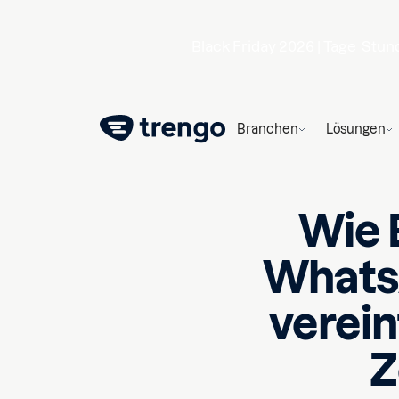
Black Friday 2026 |
Tage
Stun
Branchen
Lösungen
Wie 
Whats
verei
Z