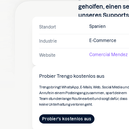
geholfen, einen s
unseres Supports 
können jetzt schn
Spanien
Standort
behalten trotzdem
darüber, wann ei
E-Commerce
Industrie
Comercial Mendez
Website
Probier Trengo kostenlos aus
Trengo bringt WhatsApp, E-Mails, Web, Social Media un
Anrufe in einem Posteingang zusammen, spart deinem
Team stundenlange Routinearbeit und sorgt dafür, dass
keine Unterhaltung verloren geht.
Probier's kostenlos aus