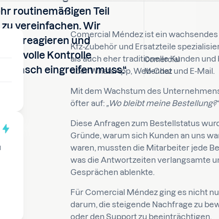
ehr routinemäßigen Teil
zu vereinfachen. Wir
Comercial Méndez ist ein wachsendes
eller reagieren und
Kfz-Zubehör und Ersatzteile spezialisier
 die volle Kontrolle
als auch eher traditionelle Kunden und
Comercial
n Mensch eingreifen muss.“
über WhatsApp, Web-Chat und E-Mail.
Mendez
Mit dem Wachstum des Unternehmens 
öfter auf:
„Wo bleibt meine Bestellung?“
Diese Anfragen zum Bestellstatus wurd
Gründe, warum sich Kunden an uns wan
waren, mussten die Mitarbeiter jede B
d
was die Antwortzeiten verlangsamte 
Gesprächen ablenkte.
Für Comercial Méndez ging es nicht nur
darum, die steigende Nachfrage zu bew
oder den Support zu beeinträchtigen.