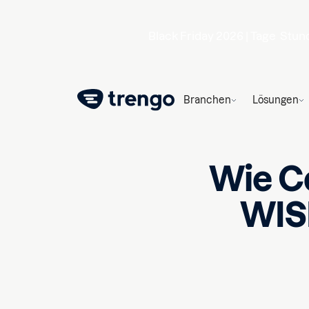
Black Friday 2026 |
Tage
Stun
Branchen
Lösungen
Wie C
WISM