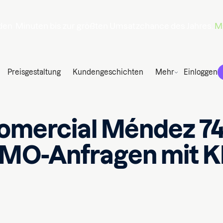
den
Minuten
bis zur größten Umsatzchance des Jahres.
Ma
Preisgestaltung
Kundengeschichten
Mehr
Einloggen
omercial Méndez 74
O-Anfragen mit KI