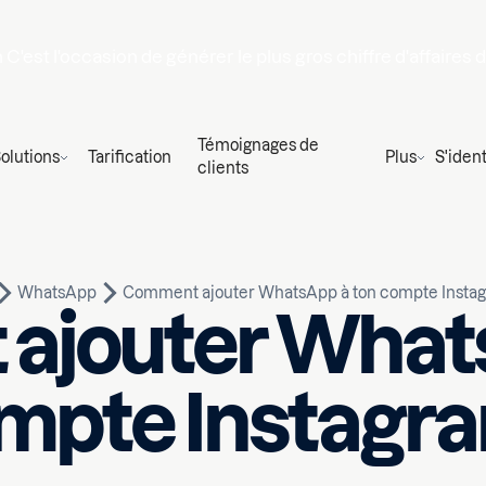
n
C'est l'occasion de générer le plus gros chiffre d'affaires 
Témoignages de
olutions
Tarification
Plus
S'ident
clients
WhatsApp
Comment ajouter WhatsApp à ton compte Instag
ajouter Whats
mpte Instagra
Écrit par
ire
Pim