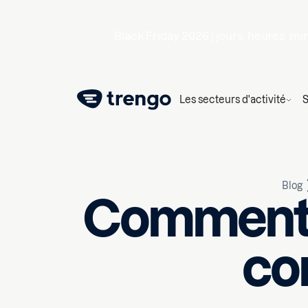
Black Friday 2026 |
jours
heures
mi
Les secteurs d'activité
S
Blog
Comment 
co
30 décembre 2021
10
min l