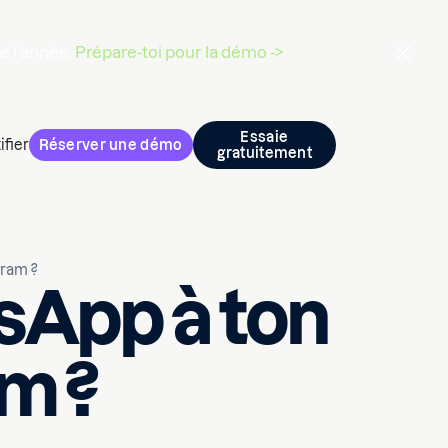
de l'année.
Prépare-toi pour la démo ->
Essaie
ifier
Réserver une démo
gratuitement
ram ?
App à ton
m ?